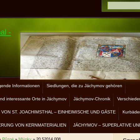
al -
gende Informationen
Siedlungen, die zu Jáchymov gehören
nd interessante Orte in Jáchymov
Jáchymov-Chronik
Verschiede
VON ST. JOACHIMSTHAL – EINHEIMISCHE UND GÄSTE
Kurbäder
ERUNG VON KERNMATERIALIEN
JÁCHYMOV – SUPERLATIVE UN
»
Různé
»
Mlýnky
»
20.52014 008