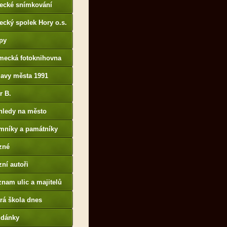
tecké snímkování
ecký spolek Hory o.s.
py
mecká fotoknihovna
p://www.deutschefotot
lavy města 1991
k.de
r B.
B14.zonerama.com,
hledy na město
atiky.rajce.idnes.cz)
mníky a památníky
zné
ní autoři
nam ulic a majitelů
rá škola dnes
udánky