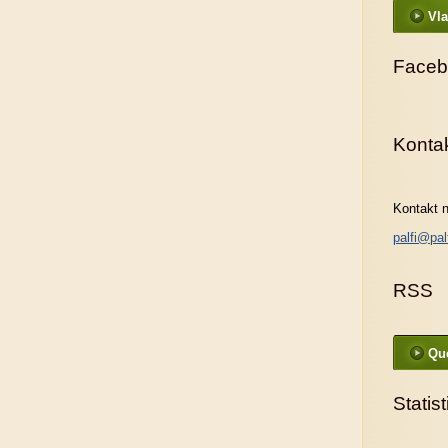
Vla
Faceb
Konta
Kontakt n
palfi@pal
RSS
Que
Statis