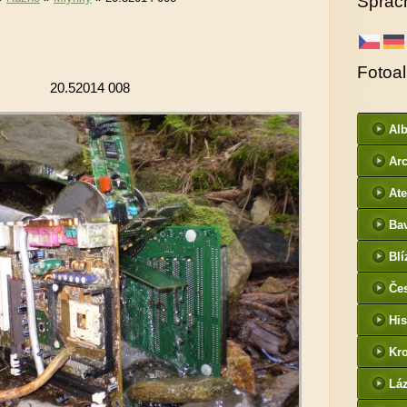
Sprac
Fotoa
20.52014 008
Al
ur
Arc
DI
Ate
Ba
htt
Blí
/
Če
- f
His
Kr
htt
Lá
cz