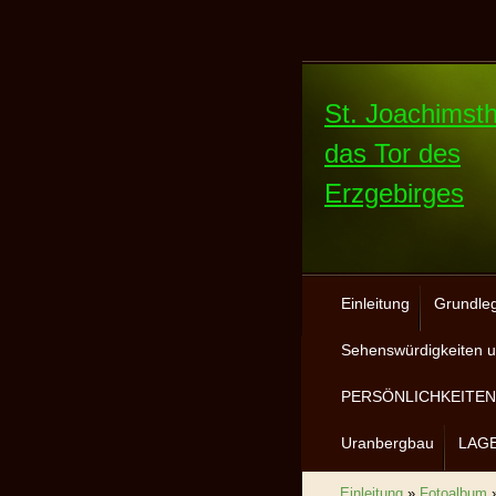
St. Joachimsth
das Tor des
Erzgebirges
Einleitung
Grundle
Sehenswürdigkeiten u
PERSÖNLICHKEITEN 
Uranbergbau
LAG
Einleitung
»
Fotoalbum