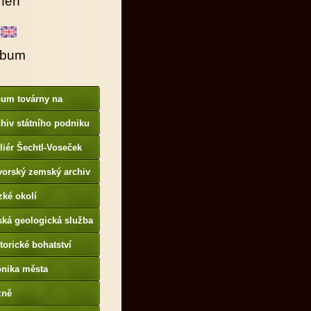
hen
lbum
bum továrny na
anové barvy
hiv státního podniku
AMO
liér Šechtl-Voseček
vorský zemský archiv
p://www.gda.bayern.de
zké okolí
ská geologická služba
otoarchiv
torické bohatství
onika města
p://www.portafontium.
zně