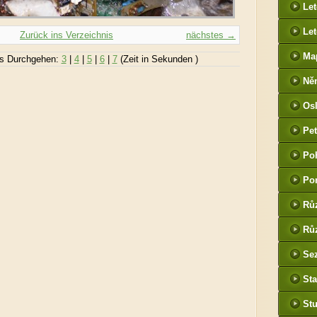
Le
Let
Zurück ins Verzeichnis
nächstes →
Ma
s Durchgehen:
3
|
4
|
5
|
6
|
7
(Zeit in Sekunden )
Ně
htt
Os
he
Pet
(P
Po
tak
Po
Rů
Růz
Sez
Sta
St