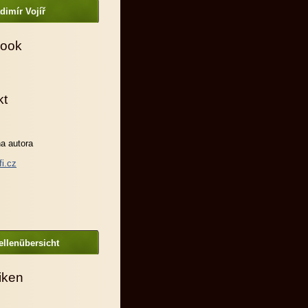
dimír Vojíř
ook
kt
a autora
fi.cz
llenübersicht
tiken