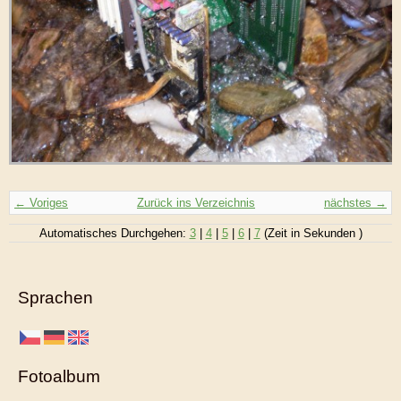
← Voriges
Zurück ins Verzeichnis
nächstes →
Automatisches Durchgehen:
3
|
4
|
5
|
6
|
7
(Zeit in Sekunden )
Sprachen
Fotoalbum