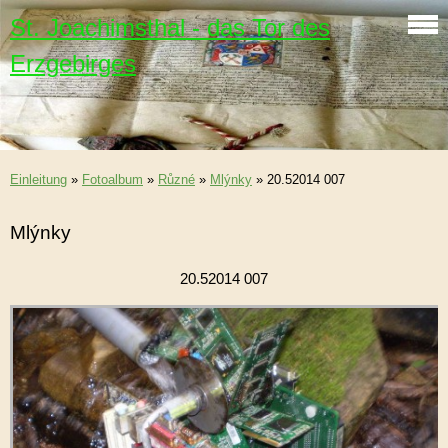
St. Joachimsthal - das Tor des
Erzgebirges
Einleitung
»
Fotoalbum
»
Různé
»
Mlýnky
»
20.52014 007
Mlýnky
20.52014 007