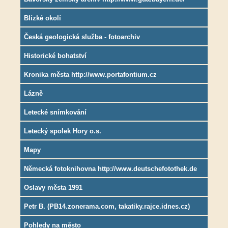
Blízké okolí
Česká geologická služba - fotoarchiv
Historické bohatství
Kronika města http://www.portafontium.cz
Lázně
Letecké snímkování
Letecký spolek Hory o.s.
Mapy
Německá fotoknihovna http://www.deutschefotothek.de
Oslavy města 1991
Petr B. (PB14.zonerama.com, takatiky.rajce.idnes.cz)
Pohledy na město