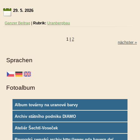
29. 5. 2026
Ganzer Beitrag
|
Rubrik:
Uranbergbau
1
|
2
nächster »
Sprachen
Fotoalbum
Album továrny na uranové barvy
Archiv státního podniku DIAMO
Ateliér Šechtl-Voseček
Bavorský zemský archiv http://www.gda.bayern.de/