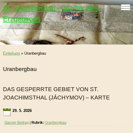
St. Joachimsthal - das Tor des
Erzgebirges
Einleitung
»
Uranbergbau
Uranbergbau
DAS GESPERRTE GEBIET VON ST.
JOACHIMSTHAL (JÁCHYMOV) – KARTE
29. 5. 2026
Ganzer Beitrag
|
Rubrik:
Uranbergbau