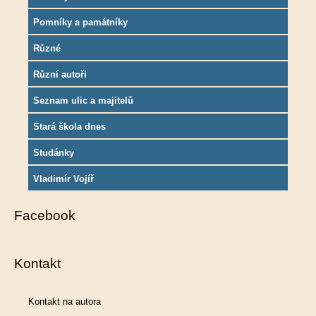
Pomníky a památníky
Různé
Různí autoři
Seznam ulic a majitelů
Stará škola dnes
Studánky
Vladimír Vojíř
Facebook
Kontakt
Kontakt na autora