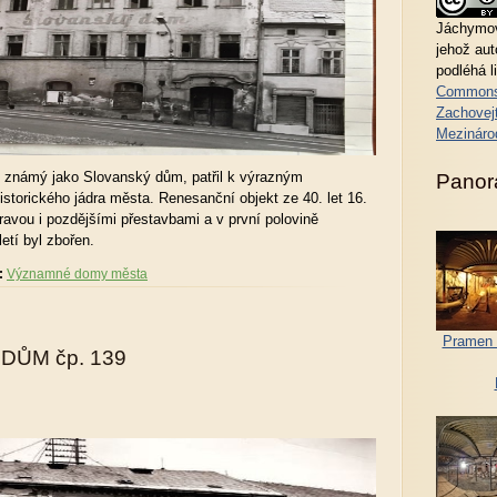
Jáchymov
jehož au
podléhá l
Commons
Zachovejt
Mezináro
, známý jako Slovanský dům, patřil k výrazným
Panor
orického jádra města. Renesanční objekt ze 40. let 16.
pravou i pozdějšími přestavbami a v první polovině
etí byl zbořen.
:
Významné domy města
Pramen 
DŮM čp. 139