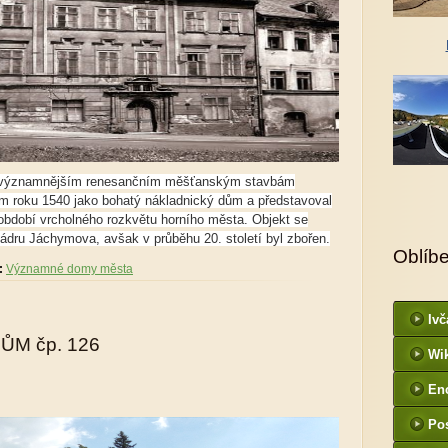
nejvýznamnějším renesančním měšťanským stavbám
m roku 1540 jako bohatý nákladnický dům a představoval
 období vrcholného rozkvětu horního města. Objekt se
jádru Jáchymova, avšak v průběhu 20. století byl zbořen.
Oblíb
:
Významné domy města
Ivč
ŮM čp. 126
Wi
En
Po