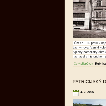
Dům čp. 139 patřil k 
Jáchymova. Vznikl kole
typický patricijský dům
nacházel v historickém 
Celý příspěvek
|
Rubrika
PATRICIJSKÝ D
3. 2. 2026