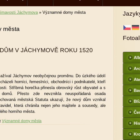
jímavosti Jáchymova
»
Významné domy města
Jazyk
 města
Fotoa
 DŮM V JÁCHYMOVĚ ROKU 1520
Al
Arc
 zažíval Jáchymov neobyčejnou proměnu. Do úzkého údolí
DI
Ate
házeli horníci, řemeslníci, obchodníci i podnikatelé, kteří
tosti. Stříbrná horečka přinesla obrovský růst obyvatel a s
Ba
 domů. Přesto zde nevznikla neuspořádaná osada
htt
ochovaná městská Statuta ukazují, že nový dům vznikal
Blí
/
videl, která chránila nejen jeho majitele a sousedy, ale
lého horního města.
Če
- f
:
Významné domy města
His
Kr