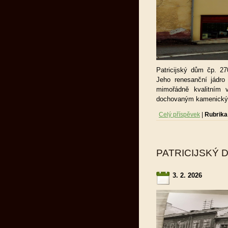
Patricijský dům čp. 2
Jeho renesanční jádro
mimořádně kvalitním v
dochovaným kamenickým
Celý příspěvek
|
Rubrika
PATRICIJSKÝ D
3. 2. 2026