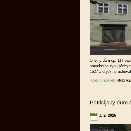
Uhelný dům čp. 117 pat
stavebního typu jách
1527 a objekt si uchoval
Celý příspěvek
|
Rubrika
Patricijský dům 
3. 2. 2026