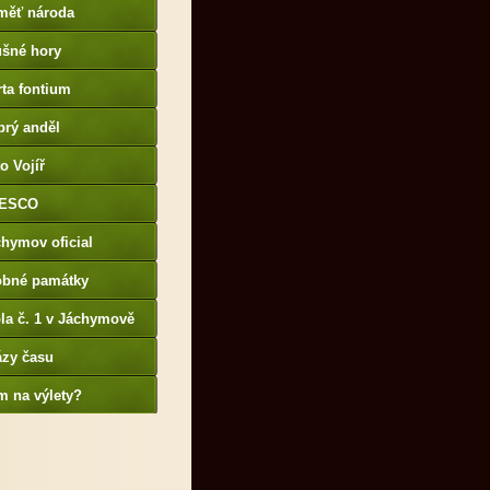
měť národa
ušné hory
ta fontium
brý anděl
o Vojíř
ESCO
hymov oficial
obné památky
la č. 1 v Jáchymově
ázy času
m na výlety?