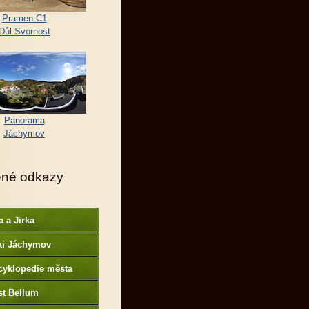
Pramen C1
Důl Svornost
Panorama
Jáchymov
ené odkazy
a a Jirka
ki Jáchymov
cyklopedie města
st Bellum