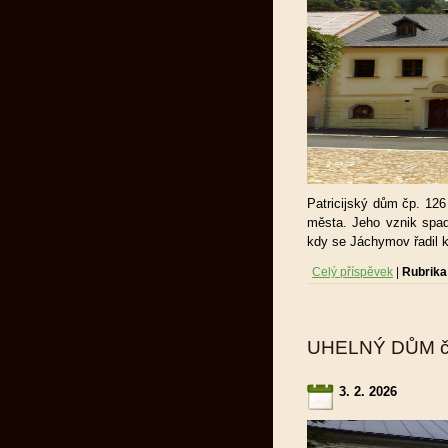
Patricijský dům čp. 12
města. Jeho vznik spadá
kdy se Jáchymov řadil 
Celý příspěvek
|
Rubrika
UHELNÝ DŮM č
3. 2. 2026