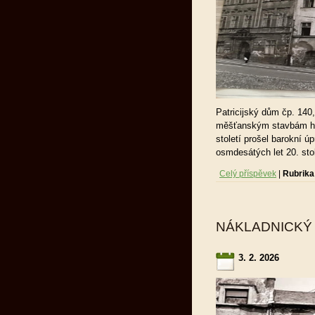
Patricijský dům čp. 140
měšťanským stavbám hist
století prošel barokní ú
osmdesátých let 20. stol
Celý příspěvek
|
Rubrika
NÁKLADNICKÝ 
3. 2. 2026