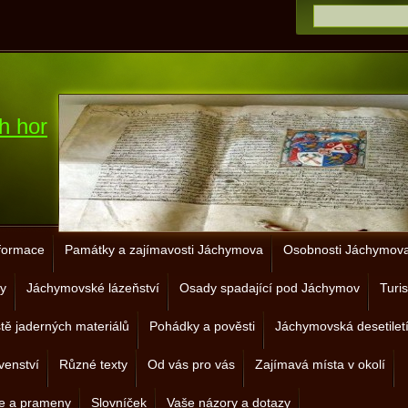
h hor
nformace
Památky a zajímavosti Jáchymova
Osobnosti Jáchymova 
y
Jáchymovské lázeňství
Osady spadající pod Jáchymov
Turis
ště jaderných materiálů
Pohádky a pověsti
Jáchymovská desetilet
venství
Různé texty
Od vás pro vás
Zajímavá místa v okolí
je a prameny
Slovníček
Vaše názory a dotazy