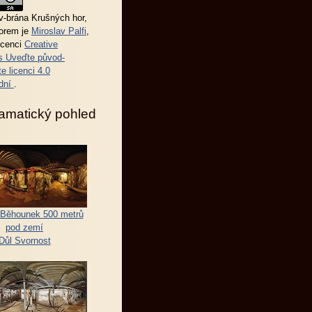
-brána Krušných hor
,
torem je
Miroslav Palfi
,
icenci
Creative
 Uveďte původ-
e licenci 4.0
dní
.
amatický pohled
Běhounek 500 metrů
pod zemí
Důl Svornost