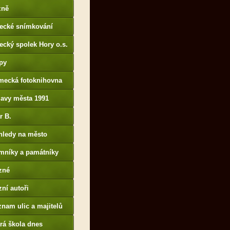
p://www.portafontium.
zně
tecké snímkování
ecký spolek Hory o.s.
py
mecká fotoknihovna
p://www.deutschefotot
lavy města 1991
k.de
r B.
B14.zonerama.com,
hledy na město
atiky.rajce.idnes.cz)
mníky a památníky
zné
ní autoři
nam ulic a majitelů
rá škola dnes