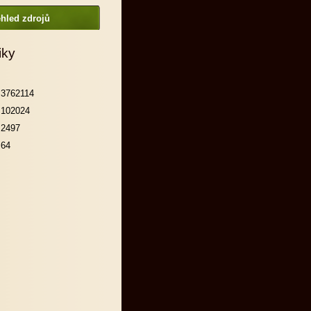
hled zdrojů
iky
3762114
102024
2497
64