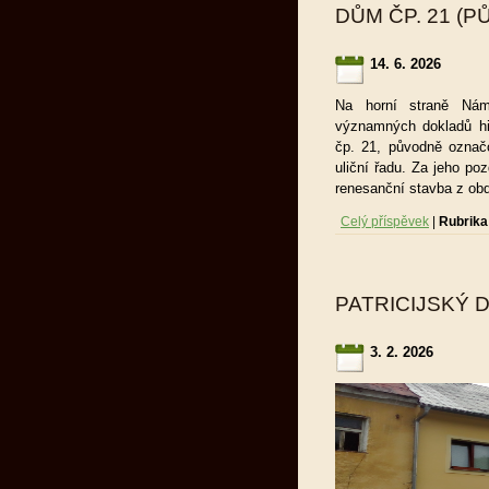
DŮM ČP. 21 (P
14. 6. 2026
Na horní straně Námě
významných dokladů h
čp. 21, původně označo
uliční řadu. Za jeho p
renesanční stavba z ob
Celý příspěvek
|
Rubrika
PATRICIJSKÝ D
3. 2. 2026