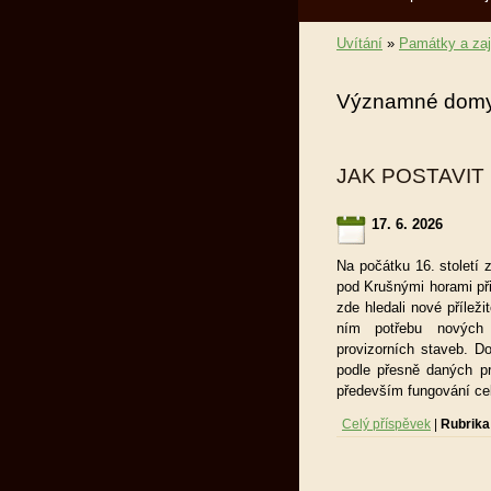
Uvítání
»
Památky a za
Významné domy
JAK POSTAVIT
17. 6. 2026
Na počátku 16. století
pod Krušnými horami přic
zde hledali nové příleži
ním potřebu nových
provizorních staveb. D
podle přesně daných pra
především fungování ce
Celý příspěvek
|
Rubrika