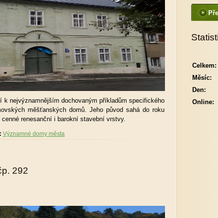
Pře
Statist
Celkem:
Měsíc:
Den:
ří k nejvýznamnějším dochovaným příkladům specifického
Online:
ymovských měšťanských domů. Jeho původ sahá do roku
 cenné renesanční i barokní stavební vrstvy.
:
Významné domy města
čp. 292