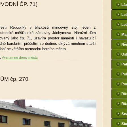
htt
ŮVODNÍ ČP. 71)
Lá
cz
Le
Let
stí Republiky v blízkosti mincovny stojí jeden z
istorické měšťanské zástavby Jáchymova. Nárožní dům
Ma
vaný jako čp. 71, uzavírá prostor náměstí i navazující
ozdně barokním průčelím se dodnes ukrývá mnohem starší
Ně
dobí největšího rozmachu horního města.
htt
Os
he
:
Významné domy města
Pet
(P
Po
tak
ŮM čp. 270
Po
Rů
Růz
Sez
Sta