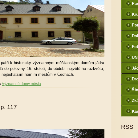
Pa
Kr
Por
Do
Fot
UN
6 patří k historicky významným měšťanským domům jádra
Jác
 do poloviny 16. století, do období největšího rozkvětu,
k nejbohatším horním městům v Čechách.
Dr
:
Významné domy města
Što
Zk
p. 117
Ka
RSS