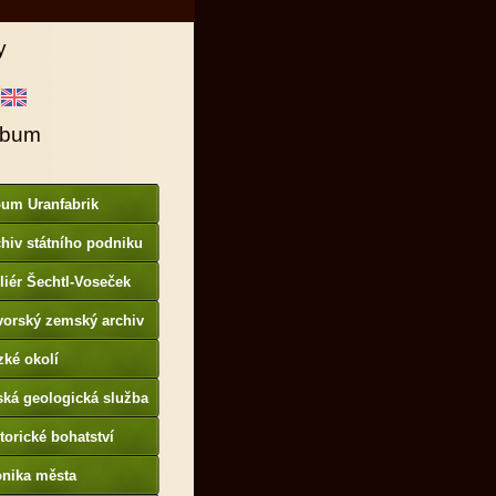
y
lbum
bum Uranfabrik
hiv státního podniku
AMO
liér Šechtl-Voseček
vorský zemský archiv
p://www.gda.bayern.de
zké okolí
ská geologická služba
otoarchiv
torické bohatství
onika města