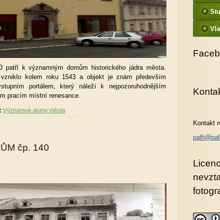
St
Vla
Faceb
70 patří k významným domům historického jádra města.
 vzniklo kolem roku 1543 a objekt je znám především
stupním portálem, který náleží k nejpozoruhodnějším
Konta
 pracím místní renesance.
:
Významné domy města
Kontakt n
palfi@pal
ŮM čp. 140
Licenc
nevzt
fotogra