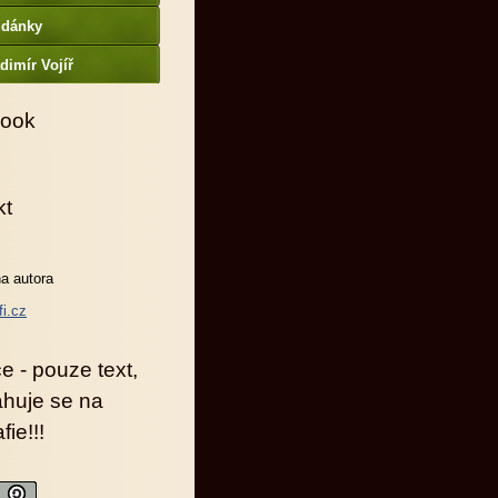
udánky
dimír Vojíř
ook
kt
a autora
fi.cz
e - pouze text,
ahuje se na
fie!!!