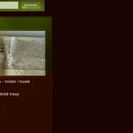
- místní i hosté
tické trasy
í