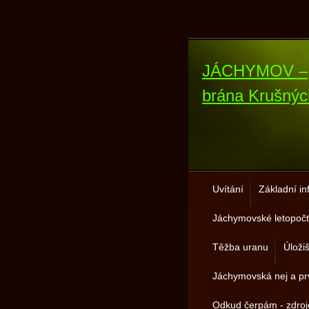
JÁCHYMOV –
brána Krušnýc
Uvítání
Základní i
Jáchymovské letopočt
Těžba uranu
Úloži
Jáchymovská nej a pr
Odkud čerpám - zdro