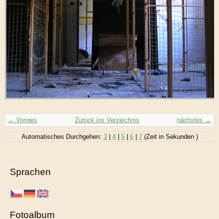
← Voriges
Zurück ins Verzeichnis
nächstes →
Automatisches Durchgehen:
3
|
4
|
5
|
6
|
7
(Zeit in Sekunden )
Sprachen
Fotoalbum