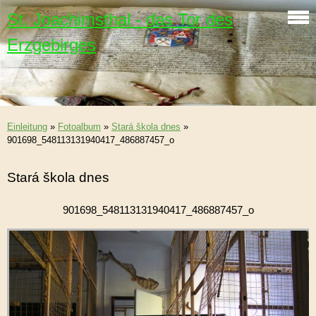
St. Joachimsthal - das Tor des
Erzgebirges
Einleitung
»
Fotoalbum
»
Stará škola dnes
»
901698_548113131940417_486887457_o
Stará škola dnes
901698_548113131940417_486887457_o