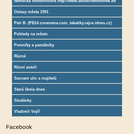
Německá fotoknihovna http://www.deutschefotothek.de
Oslavy města 1991
Petr B. (PB14.zonerama.com, takatiky.rajce.idnes.cz)
Pohledy na město
Pomníky a památníky
Různé
Různí autoři
Seznam ulic a majitelů
Stará škola dnes
Studánky
Vladimír Vojíř
Facebook