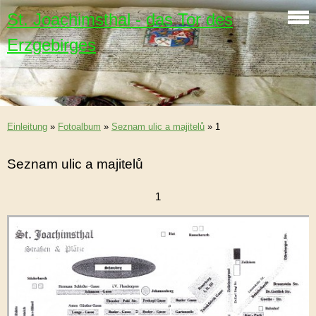
St. Joachimsthal - das Tor des
Erzgebirges
Einleitung
»
Fotoalbum
»
Seznam ulic a majitelů
»
1
Seznam ulic a majitelů
1