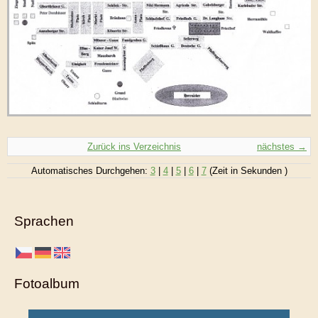
Zurück ins Verzeichnis
nächstes →
Automatisches Durchgehen:
3
|
4
|
5
|
6
|
7
(Zeit in Sekunden )
Sprachen
Fotoalbum