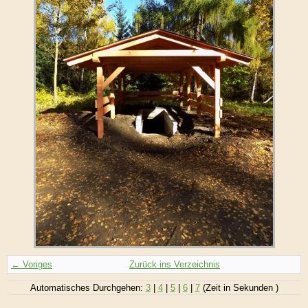
← Voriges
Zurück ins Verzeichnis
Automatisches Durchgehen:
3
|
4
|
5
|
6
|
7
(Zeit in Sekunden )