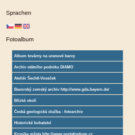
Sprachen
Fotoalbum
Album továrny na uranové barvy
Archiv státního podniku DIAMO
Ateliér Šechtl-Voseček
Bavorský zemský archiv http://www.gda.bayern.de/
Blízké okolí
Česká geologická služba - fotoarchiv
Historické bohatství
Kronika města http://www.portafontium.cz