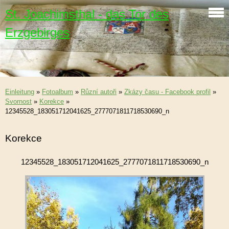
St. Joachimsthal - das Tor des
Erzgebirges
Einleitung
»
Fotoalbum
»
Různí autoři
»
Zkázy času - Facebook profil
»
Svornost
»
Korekce
»
12345528_183051712041625_2777071811718530690_n
Korekce
12345528_183051712041625_2777071811718530690_n