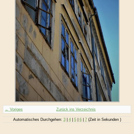
← Voriges
Zurück ins Verzeichnis
Automatisches Durchgehen:
3
|
4
|
5
|
6
|
7
(Zeit in Sekunden )