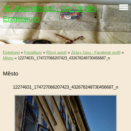
St. Joachimsthal - das Tor des
Erzgebirges
Einleitung
»
Fotoalbum
»
Různí autoři
»
Zkázy času - Facebook profil
»
Město
»
12274631_174727066207423_432678248730456687_n
Město
12274631_174727066207423_432678248730456687_n