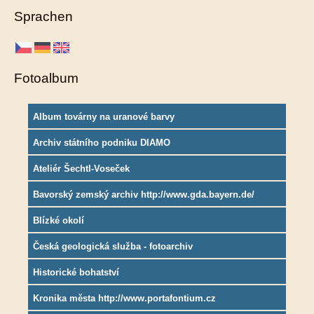
Sprachen
Fotoalbum
Album továrny na uranové barvy
Archiv státního podniku DIAMO
Ateliér Šechtl-Voseček
Bavorský zemský archiv http://www.gda.bayern.de/
Blízké okolí
Česká geologická služba - fotoarchiv
Historické bohatství
Kronika města http://www.portafontium.cz