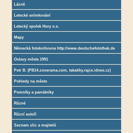
Lázně
Letecké snímkování
Letecký spolek Hory o.s.
Mapy
Německá fotoknihovna http://www.deutschefotothek.de
Oslavy města 1991
Petr B. (PB14.zonerama.com, takatiky.rajce.idnes.cz)
Pohledy na město
Pomníky a památníky
Různé
Různí autoři
Seznam ulic a majitelů