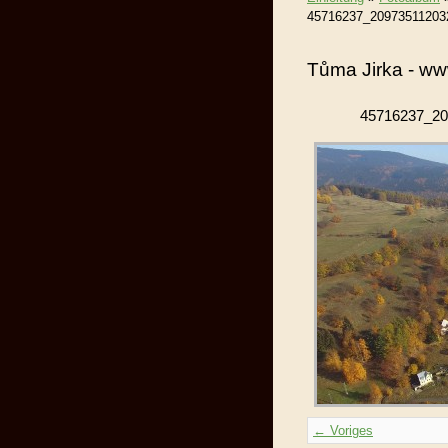
45716237_20973511203
Tůma Jirka - ww
45716237_20
← Voriges