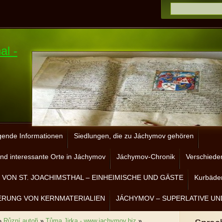
al -
gende Informationen
Siedlungen, die zu Jáchymov gehören
nd interessante Orte in Jáchymov
Jáchymov-Chronik
Verschiede
VON ST. JOACHIMSTHAL – EINHEIMISCHE UND GÄSTE
Kurbäder
ERUNG VON KERNMATERIALIEN
JÁCHYMOV – SUPERLATIVE UN
»
Různí autoři
»
Tůma Jirka - www.jachymov.biz
»