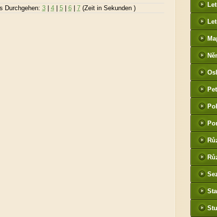
Le
s Durchgehen:
3
|
4
|
5
|
6
|
7
(Zeit in Sekunden )
Let
Ma
Ně
htt
Os
he
Pet
(P
Po
tak
Po
Rů
Růz
Sez
Sta
St