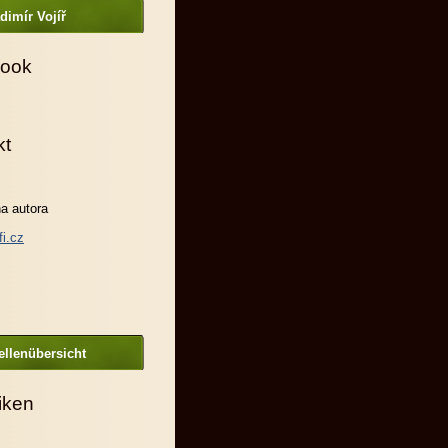
dimír Vojíř
ook
kt
a autora
fi.cz
llenübersicht
tiken