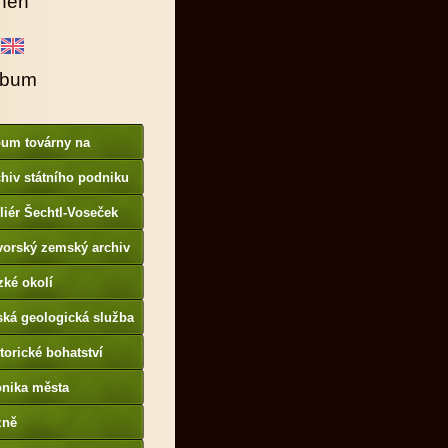
hen
lbum
bum továrny na
anové barvy
hiv státního podniku
AMO
liér Šechtl-Voseček
vorský zemský archiv
p://www.gda.bayern.de
zké okolí
ská geologická služba
otoarchiv
torické bohatství
onika města
p://www.portafontium.
zně