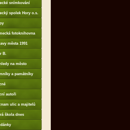
tecké snímkování
ecký spolek Hory o.s.
py
mecká fotoknihovna
p://www.deutschefotot
lavy města 1991
k.de
r B.
B14.zonerama.com,
hledy na město
atiky.rajce.idnes.cz)
mníky a památníky
zné
ní autoři
nam ulic a majitelů
rá škola dnes
udánky