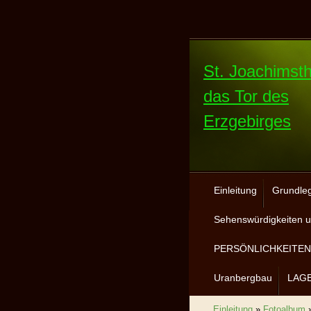
St. Joachimsth
das Tor des
Erzgebirges
Einleitung
Grundle
Sehenswürdigkeiten u
PERSÖNLICHKEITEN 
Uranbergbau
LAG
Einleitung
»
Fotoalbum