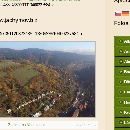
Sprac
22435_4380999910460227584_o
w.jachymov.biz
Fotoa
97351120322435_4380999910460227584_o
Al
ur
Arc
DI
Ate
Ba
htt
Blí
/
Če
- f
His
Kr
htt
Lá
Zurück ins Verzeichnis
nächstes →
cz