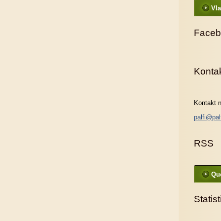
Vla
Faceb
Konta
Kontakt n
palfi@pal
RSS
Que
Statis