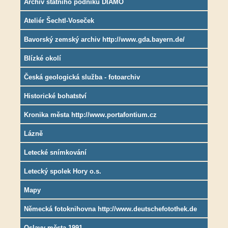
Archiv státního podniku DIAMO
Ateliér Šechtl-Voseček
Bavorský zemský archiv http://www.gda.bayern.de/
Blízké okolí
Česká geologická služba - fotoarchiv
Historické bohatství
Kronika města http://www.portafontium.cz
Lázně
Letecké snímkování
Letecký spolek Hory o.s.
Mapy
Německá fotoknihovna http://www.deutschefotothek.de
Oslavy města 1991