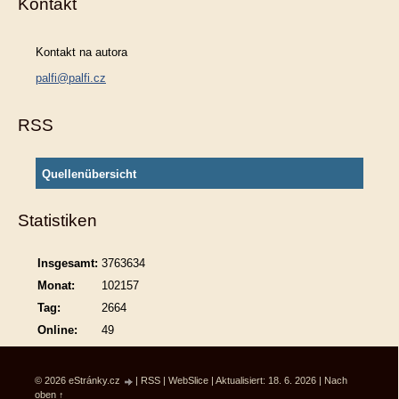
Kontakt
Kontakt na autora
palfi@palfi.cz
RSS
Quellenübersicht
Statistiken
Insgesamt:
3763634
Monat:
102157
Tag:
2664
Online:
49
© 2026 eStránky.cz
|
RSS
|
WebSlice
|
Aktualisiert: 18. 6. 2026
|
Nach
oben ↑