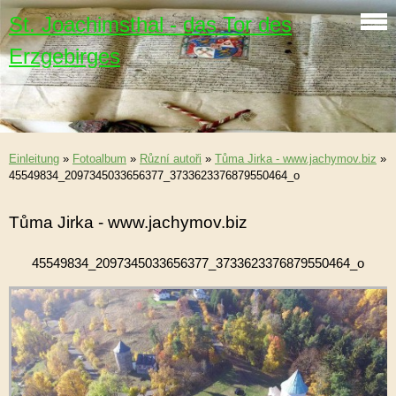
St. Joachimsthal - das Tor des
Erzgebirges
Einleitung
»
Fotoalbum
»
Různí autoři
»
Tůma Jirka - www.jachymov.biz
»
45549834_2097345033656377_3733623376879550464_o
Tůma Jirka - www.jachymov.biz
45549834_2097345033656377_3733623376879550464_o