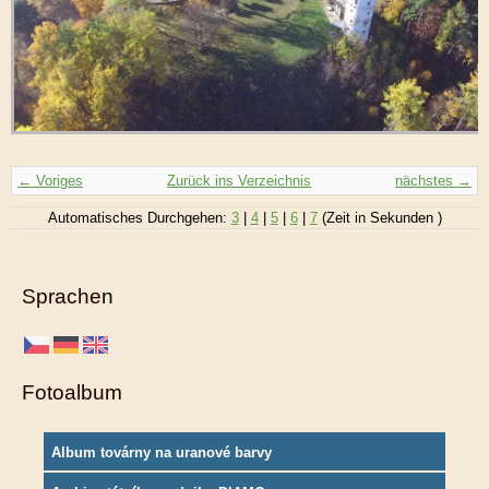
← Voriges
Zurück ins Verzeichnis
nächstes →
Automatisches Durchgehen:
3
|
4
|
5
|
6
|
7
(Zeit in Sekunden )
Sprachen
Fotoalbum
Album továrny na uranové barvy