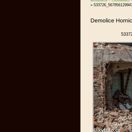
»
533726_56785612994
Demolice Horni
5337