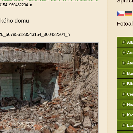
Sprac
3154_960432204_n
ckého domu
Fotoa
26_567856129943154_960432204_n
Al
ur
Arc
DI
Ate
Ba
htt
Blí
/
Če
- f
His
Kr
htt
Lá
cz