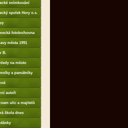
tecké snímkování
ecký spolek Hory o.s.
py
mecká fotoknihovna
p://www.deutschefotot
lavy města 1991
k.de
r B.
B14.zonerama.com,
hledy na město
atiky.rajce.idnes.cz)
mníky a památníky
zné
ní autoři
nam ulic a majitelů
rá škola dnes
udánky