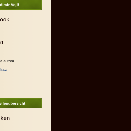
dimír Vojíř
ook
kt
a autora
fi.cz
llenübersicht
tiken