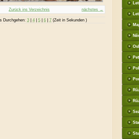
Le
Zurück ins Verzeichnis
nächstes →
Let
s Durchgehen:
3
|
4
|
5
|
6
|
7
(Zeit in Sekunden )
Ma
Ně
htt
Os
he
Pet
(P
Po
tak
Po
Rů
Růz
Sez
Sta
St