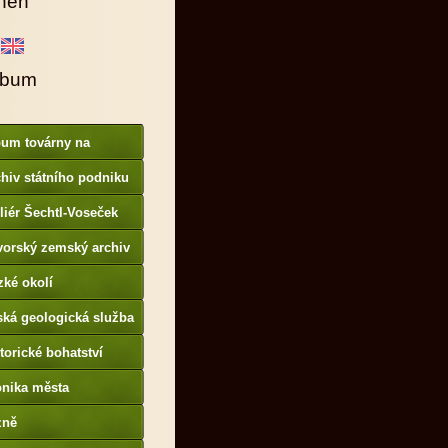
hen
lbum
bum továrny na
anové barvy
hiv státního podniku
AMO
liér Šechtl-Voseček
vorský zemský archiv
p://www.gda.bayern.de
zké okolí
ská geologická služba
otoarchiv
torické bohatství
onika města
p://www.portafontium.
zně