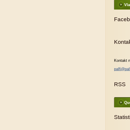
Vla
Faceb
Konta
Kontakt n
palfi@pal
RSS
Que
Statis