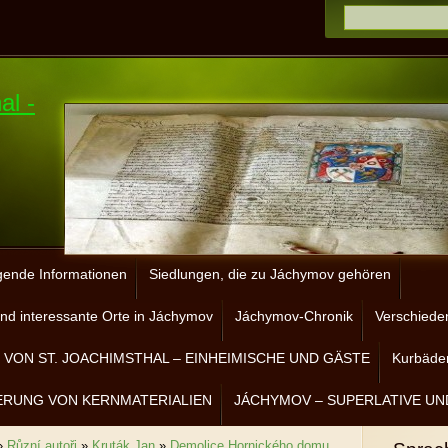
al -
gende Informationen
Siedlungen, die zu Jáchymov gehören
nd interessante Orte in Jáchymov
Jáchymov-Chronik
Verschiede
VON ST. JOACHIMSTHAL – EINHEIMISCHE UND GÄSTE
Kurbäder
ERUNG VON KERNMATERIALIEN
JÁCHYMOV – SUPERLATIVE UN
»
Různí autoři
»
Kruták Jan
»
Demolice Hornického domu