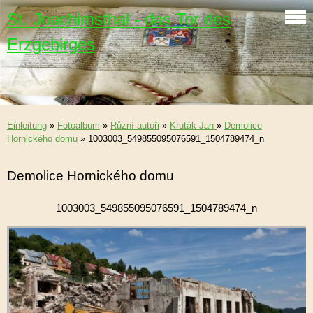
St. Joachimsthal - das Tor des
Erzgebirges
Einleitung
»
Fotoalbum
»
Různí autoři
»
Kruták Jan
»
Demolice
Hornického domu
»
1003003_549855095076591_1504789474_n
Demolice Hornického domu
1003003_549855095076591_1504789474_n