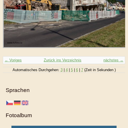
← Voriges
Zurück ins Verzeichnis
nächstes →
Automatisches Durchgehen:
3
|
4
|
5
|
6
|
7
(Zeit in Sekunden )
Sprachen
Fotoalbum