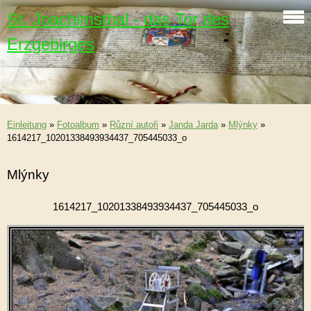
St. Joachimsthal - das Tor des
Erzgebirges
Einleitung
»
Fotoalbum
»
Různí autoři
»
Janda Jarda
»
Mlýnky
»
1614217_10201338493934437_705445033_o
Mlýnky
1614217_10201338493934437_705445033_o