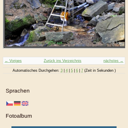
← Voriges
Zurück ins Verzeichnis
nächstes →
Automatisches Durchgehen:
3
|
4
|
5
|
6
|
7
(Zeit in Sekunden )
Sprachen
Fotoalbum