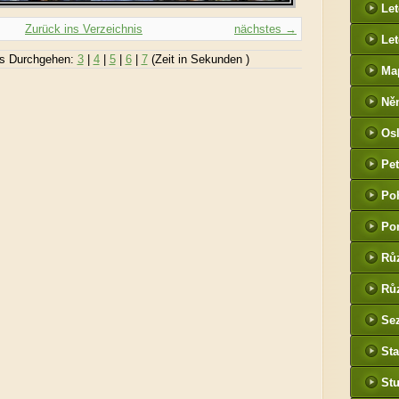
Le
Zurück ins Verzeichnis
nächstes →
Let
s Durchgehen:
3
|
4
|
5
|
6
|
7
(Zeit in Sekunden )
Ma
Ně
htt
Os
he
Pet
(P
Po
tak
Po
Rů
Růz
Sez
Sta
St