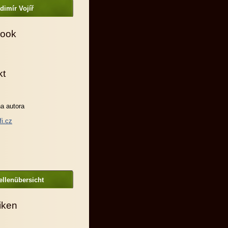
dimír Vojíř
ook
kt
a autora
fi.cz
llenübersicht
tiken