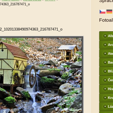
Sprac
74363_216787471_o
Fotoa
2_10201338490974363_216787471_o
Al
ur
Arc
DI
Ate
Ba
htt
Blí
/
Če
- f
His
Kr
htt
Lá
cz