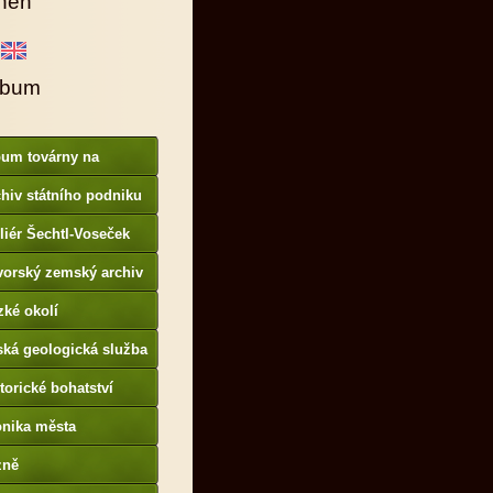
hen
lbum
bum továrny na
anové barvy
hiv státního podniku
AMO
liér Šechtl-Voseček
vorský zemský archiv
p://www.gda.bayern.de
zké okolí
ská geologická služba
otoarchiv
torické bohatství
onika města
p://www.portafontium.
zně