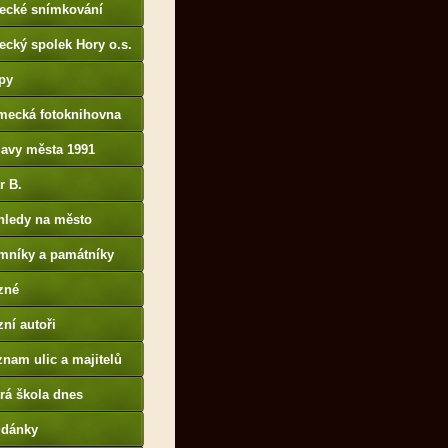
tecké snímkování
ecký spolek Hory o.s.
py
mecká fotoknihovna
p://www.deutschefotot
lavy města 1991
k.de
r B.
B14.zonerama.com,
hledy na město
atiky.rajce.idnes.cz)
mníky a památníky
zné
ní autoři
nam ulic a majitelů
rá škola dnes
udánky