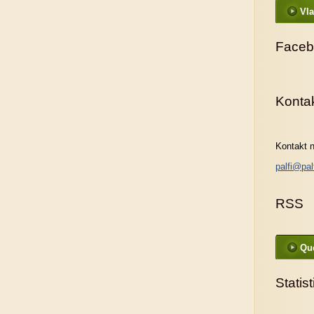
Vla
Faceb
Konta
Kontakt n
palfi@pal
RSS
Que
Statis