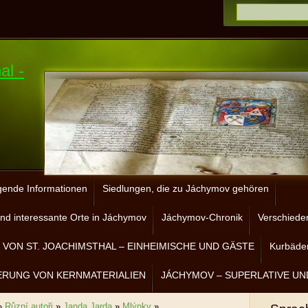
al -
gende Informationen
Siedlungen, die zu Jáchymov gehören
nd interessante Orte in Jáchymov
Jáchymov-Chronik
Verschiede
VON ST. JOACHIMSTHAL – EINHEIMISCHE UND GÄSTE
Kurbäder
ERUNG VON KERNMATERIALIEN
JÁCHYMOV – SUPERLATIVE UN
»
Různí autoři
»
Janda Jarda
»
Mlýnky
»