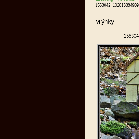
1553042_102013384909
Mlýnky
155304