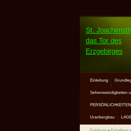
St. Joachimsth
das Tor des
Erzgebirges
Einleitung
Grundle
Sehenswürdigkeiten u
PERSÖNLICHKEITEN 
Uranbergbau
LAG
Einleitung
»
Fotoalbum