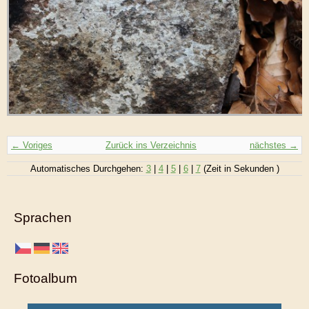
← Voriges
Zurück ins Verzeichnis
nächstes →
Automatisches Durchgehen:
3
|
4
|
5
|
6
|
7
(Zeit in Sekunden )
Sprachen
Fotoalbum