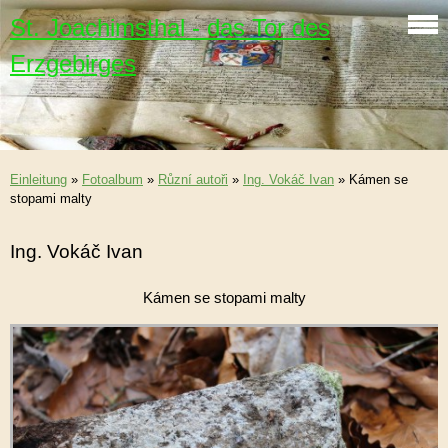
St. Joachimsthal - das Tor des
Erzgebirges
Einleitung
»
Fotoalbum
»
Různí autoři
»
Ing. Vokáč Ivan
»
Kámen se
stopami malty
Ing. Vokáč Ivan
Kámen se stopami malty