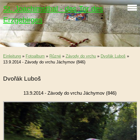
St. Joachimsthal - das Tor des
Erzgebirges
Einleitung
»
Fotoalbum
»
Různé
»
Závody do vrchu
»
Dvořák Luboš
»
13.9.2014 - Závody do vrchu Jáchymov (846)
Dvořák Luboš
13.9.2014 - Závody do vrchu Jáchymov (846)