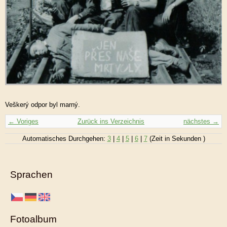
Veškerý odpor byl marný.
← Voriges
Zurück ins Verzeichnis
nächstes →
Automatisches Durchgehen:
3
|
4
|
5
|
6
|
7
(Zeit in Sekunden )
Sprachen
Fotoalbum