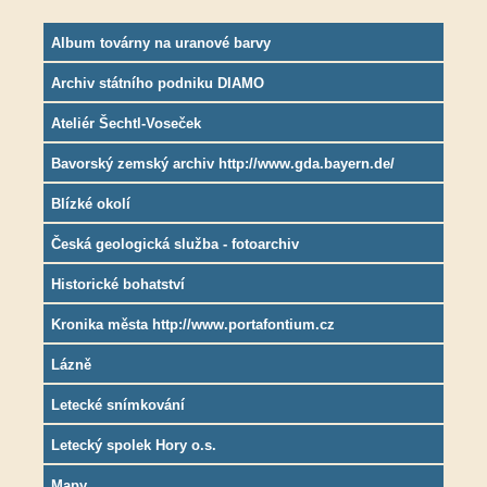
Album továrny na uranové barvy
Archiv státního podniku DIAMO
Ateliér Šechtl-Voseček
Bavorský zemský archiv http://www.gda.bayern.de/
Blízké okolí
Česká geologická služba - fotoarchiv
Historické bohatství
Kronika města http://www.portafontium.cz
Lázně
Letecké snímkování
Letecký spolek Hory o.s.
Mapy