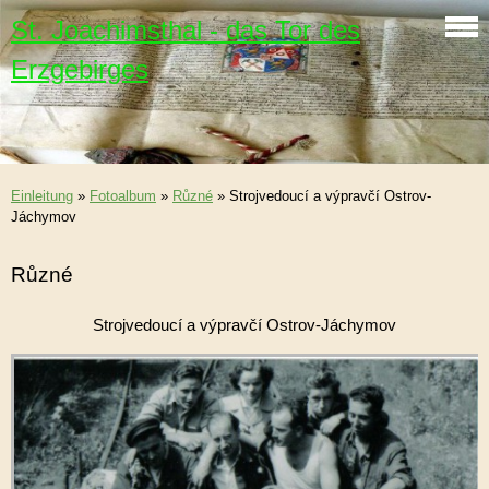
St. Joachimsthal - das Tor des
Erzgebirges
Einleitung
»
Fotoalbum
»
Různé
»
Strojvedoucí a výpravčí Ostrov-
Jáchymov
Různé
Strojvedoucí a výpravčí Ostrov-Jáchymov