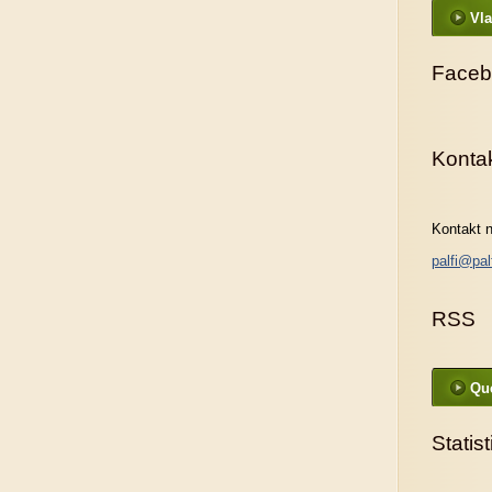
Vla
Faceb
Konta
Kontakt n
palfi@pal
RSS
Que
Statis