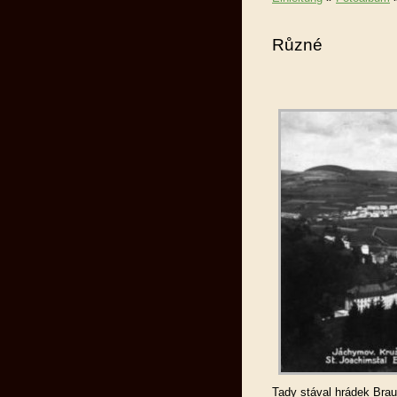
Různé
Tady stával hrádek Bra