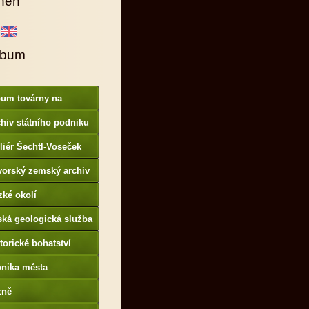
hen
lbum
bum továrny na
anové barvy
hiv státního podniku
AMO
liér Šechtl-Voseček
vorský zemský archiv
p://www.gda.bayern.de
zké okolí
ská geologická služba
otoarchiv
torické bohatství
onika města
p://www.portafontium.
zně