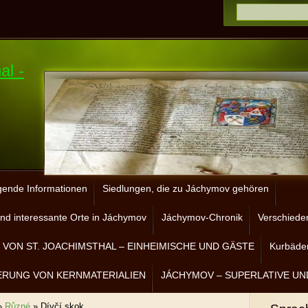
al -
gende Informationen
Siedlungen, die zu Jáchymov gehören
nd interessante Orte in Jáchymov
Jáchymov-Chronik
Verschiede
VON ST. JOACHIMSTHAL – EINHEIMISCHE UND GÄSTE
Kurbäder
ERUNG VON KERNMATERIALIEN
JÁCHYMOV – SUPERLATIVE UN
»
Různé
»
Dívčí skok