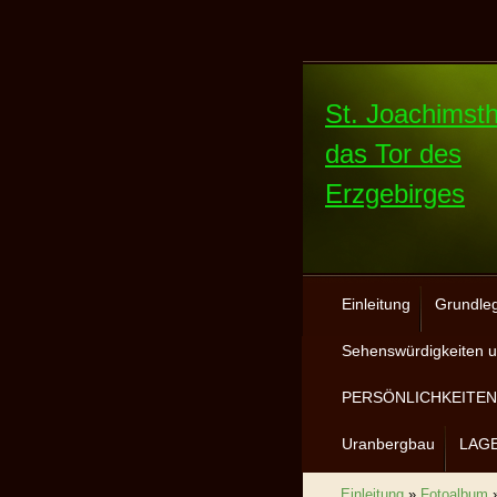
St. Joachimsth
das Tor des
Erzgebirges
Einleitung
Grundle
Sehenswürdigkeiten u
PERSÖNLICHKEITEN 
Uranbergbau
LAG
Einleitung
»
Fotoalbum