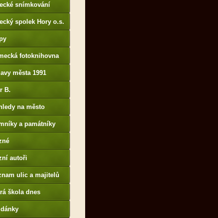
tecké snímkování
ecký spolek Hory o.s.
py
mecká fotoknihovna
p://www.deutschefotot
lavy města 1991
k.de
r B.
B14.zonerama.com,
hledy na město
atiky.rajce.idnes.cz)
mníky a památníky
zné
ní autoři
nam ulic a majitelů
rá škola dnes
udánky