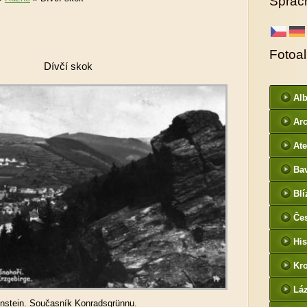
Sprac
Fotoa
Dívčí skok
Al
ur
Arc
DI
Ate
Ba
htt
Blí
/
Če
- f
His
Kr
htt
Lá
cz
unstein. Současník Konradsgrünnu.