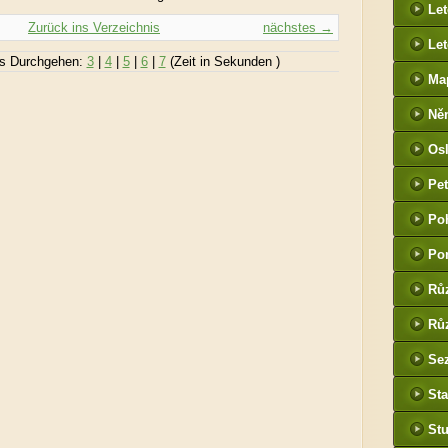
Le
Zurück ins Verzeichnis
nächstes →
Let
s Durchgehen:
3
|
4
|
5
|
6
|
7
(Zeit in Sekunden )
Ma
Ně
htt
Os
he
Pet
(P
Po
tak
Po
Rů
Růz
Sez
Sta
St