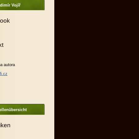
dimír Vojíř
ook
kt
a autora
fi.cz
llenübersicht
tiken