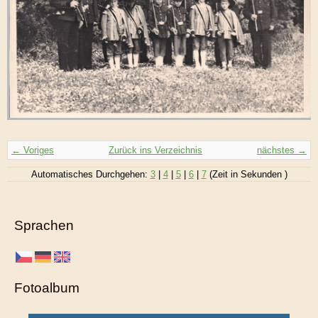
← Voriges
Zurück ins Verzeichnis
nächstes →
Automatisches Durchgehen:
3
|
4
|
5
|
6
|
7
(Zeit in Sekunden )
Sprachen
Fotoalbum