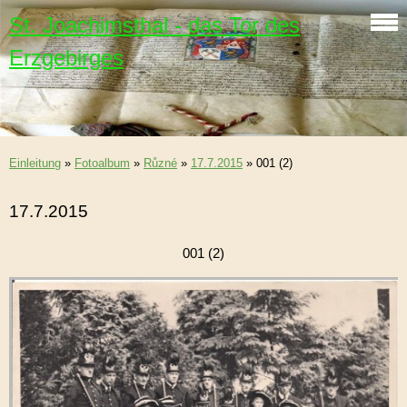
St. Joachimsthal - das Tor des
Erzgebirges
Einleitung
»
Fotoalbum
»
Různé
»
17.7.2015
»
001 (2)
17.7.2015
001 (2)