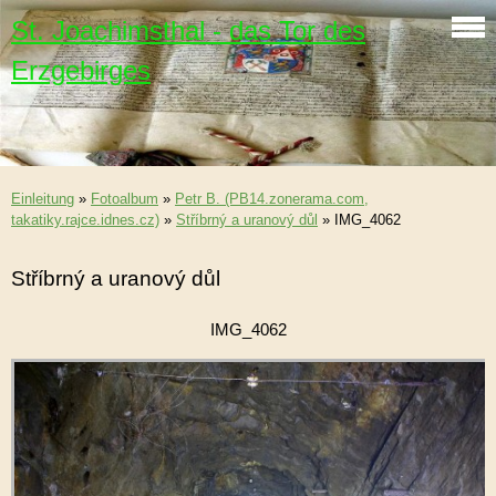
St. Joachimsthal - das Tor des
Erzgebirges
Einleitung
»
Fotoalbum
»
Petr B. (PB14.zonerama.com,
takatiky.rajce.idnes.cz)
»
Stříbrný a uranový důl
»
IMG_4062
Stříbrný a uranový důl
IMG_4062