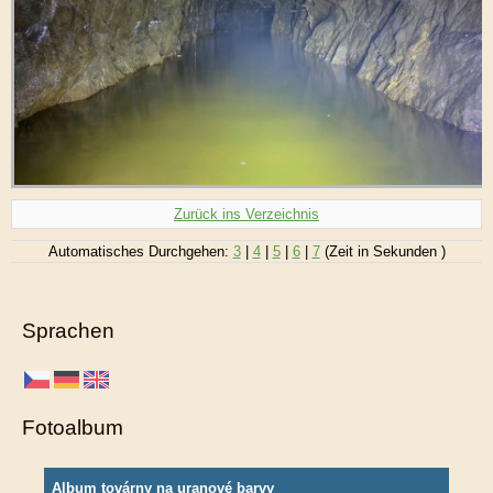
Zurück ins Verzeichnis
Automatisches Durchgehen:
3
|
4
|
5
|
6
|
7
(Zeit in Sekunden )
Sprachen
Fotoalbum
Album továrny na uranové barvy