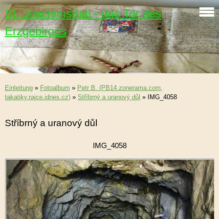
St. Joachimsthal - das Tor des
Erzgebirges
Einleitung
»
Fotoalbum
»
Petr B. (PB14.zonerama.com,
takatiky.rajce.idnes.cz)
»
Stříbrný a uranový důl
»
IMG_4058
Stříbrný a uranový důl
IMG_4058