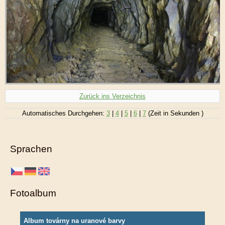
Zurück ins Verzeichnis
Automatisches Durchgehen:
3
|
4
|
5
|
6
|
7
(Zeit in Sekunden )
Sprachen
Fotoalbum
Album továrny na uranové barvy