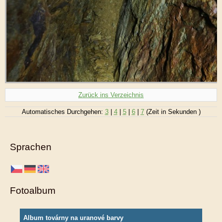
Zurück ins Verzeichnis
Automatisches Durchgehen:
3
|
4
|
5
|
6
|
7
(Zeit in Sekunden )
Sprachen
Fotoalbum
Album továrny na uranové barvy