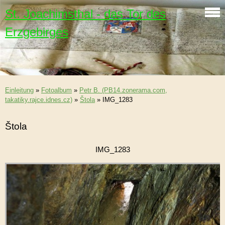
St. Joachimsthal - das Tor des
Erzgebirges
Einleitung
»
Fotoalbum
»
Petr B. (PB14.zonerama.com,
takatiky.rajce.idnes.cz)
»
Štola
»
IMG_1283
Štola
IMG_1283