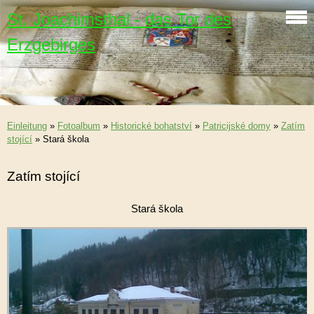
St. Joachimsthal - das Tor des
Erzgebirges
Einleitung
»
Fotoalbum
»
Historické bohatství
»
Patricijské domy
»
Zatím
stojící
»
Stará škola
Zatím stojící
Stará škola