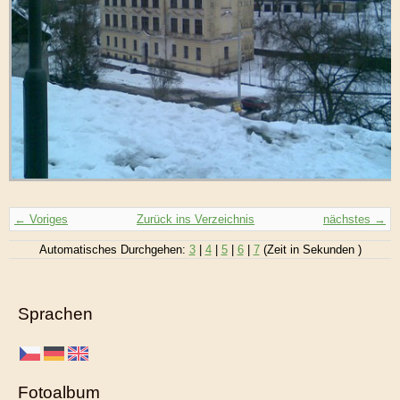
← Voriges
Zurück ins Verzeichnis
nächstes →
Automatisches Durchgehen:
3
|
4
|
5
|
6
|
7
(Zeit in Sekunden )
Sprachen
Fotoalbum