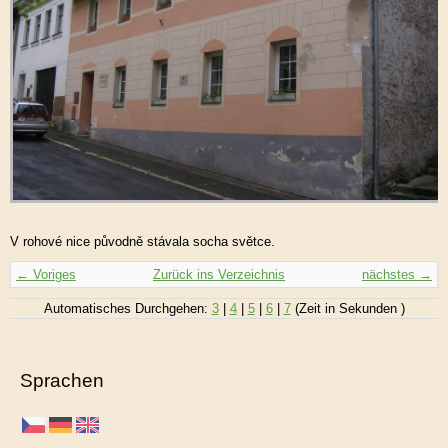
V rohové nice původně stávala socha světce.
← Voriges
Zurück ins Verzeichnis
nächstes →
Automatisches Durchgehen:
3
|
4
|
5
|
6
|
7
(Zeit in Sekunden )
Sprachen