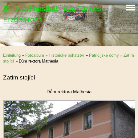
St. Joachimsthal - das Tor des
Erzgebirges
Einleitung
»
Fotoalbum
»
Historické bohatství
»
Patricijské domy
»
Zatím
stojící
»
Dům rektora Mathesia
Zatím stojící
Dům rektora Mathesia