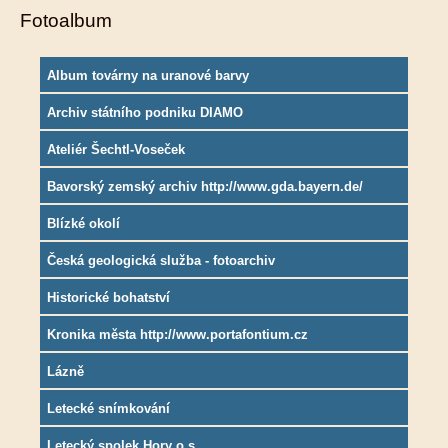
Fotoalbum
Album továrny na uranové barvy
Archiv státního podniku DIAMO
Ateliér Šechtl-Voseček
Bavorský zemský archiv http://www.gda.bayern.de/
Blízké okolí
Česká geologická služba - fotoarchiv
Historické bohatství
Kronika města http://www.portafontium.cz
Lázně
Letecké snímkování
Letecký spolek Hory o.s.