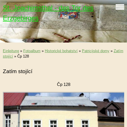
St. Joachimsthal - das Tor des
Erzgebirges
Einleitung
»
Fotoalbum
»
Historické bohatství
»
Patricijské domy
»
Zatím
stojící
»
Čp 128
Zatím stojící
Čp 128