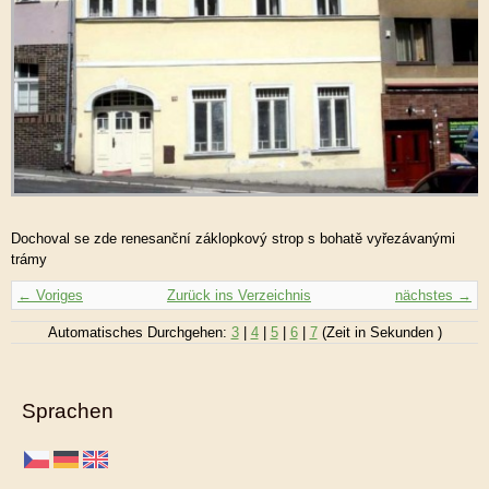
Dochoval se zde renesanční záklopkový strop s bohatě vyřezávanými
trámy
← Voriges
Zurück ins Verzeichnis
nächstes →
Automatisches Durchgehen:
3
|
4
|
5
|
6
|
7
(Zeit in Sekunden )
Sprachen