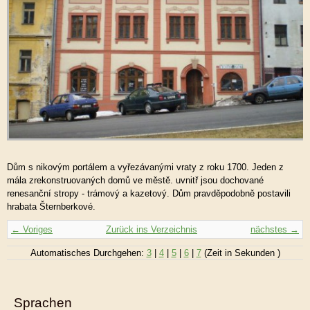
Dům s nikovým portálem a vyřezávanými vraty z roku 1700. Jeden z
mála zrekonstruovaných domů ve městě. uvnitř jsou dochované
renesanční stropy - trámový a kazetový. Dům pravděpodobně postavili
hrabata Šternberkové.
← Voriges
Zurück ins Verzeichnis
nächstes →
Automatisches Durchgehen:
3
|
4
|
5
|
6
|
7
(Zeit in Sekunden )
Sprachen