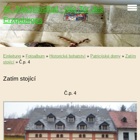
St. Joachimsthal - das Tor des
Erzgebirges
Einleitung
»
Fotoalbum
»
Historické bohatství
»
Patricijské domy
»
Zatím
stojící
»
Č.p. 4
Zatím stojící
Č.p. 4