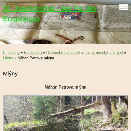
St. Joachimsthal - das Tor des
Erzgebirges
Einleitung
»
Fotoalbum
»
Historické bohatství
»
Jáchymovský průmysl
»
Mlýny
»
Náhon Petrova mlýna
Mlýny
Náhon Petrova mlýna