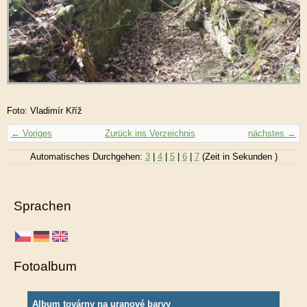
Foto: Vladimír Kříž
← Voriges
Zurück ins Verzeichnis
nächstes →
Automatisches Durchgehen:
3
|
4
|
5
|
6
|
7
(Zeit in Sekunden )
Sprachen
Fotoalbum
Album továrny na uranové barvy