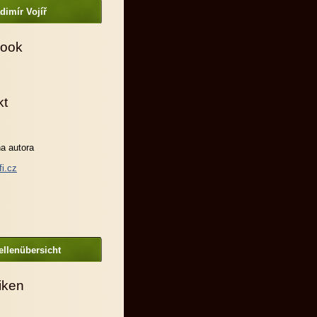
dimír Vojíř
ook
kt
a autora
fi.cz
llenübersicht
tiken