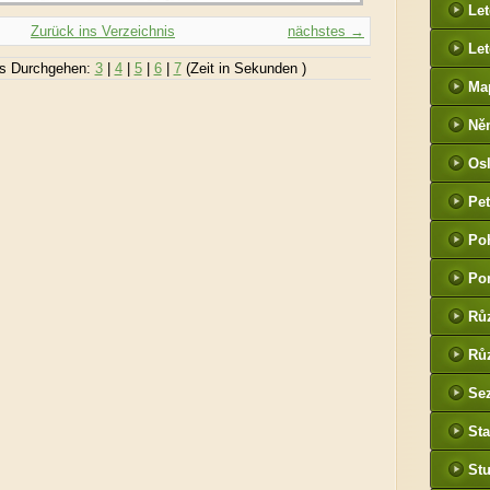
Le
Zurück ins Verzeichnis
nächstes →
Let
s Durchgehen:
3
|
4
|
5
|
6
|
7
(Zeit in Sekunden )
Ma
Ně
htt
Os
he
Pet
(P
Po
tak
Po
Rů
Růz
Sez
Sta
St