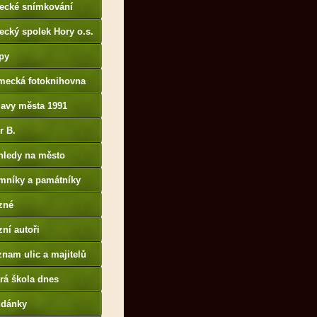
tecké snímkování
ecký spolek Hory o.s.
py
mecká fotoknihovna
p://www.deutschefotot
lavy města 1991
k.de
r B.
B14.zonerama.com,
hledy na město
atiky.rajce.idnes.cz)
mníky a památníky
zné
ní autoři
nam ulic a majitelů
rá škola dnes
udánky