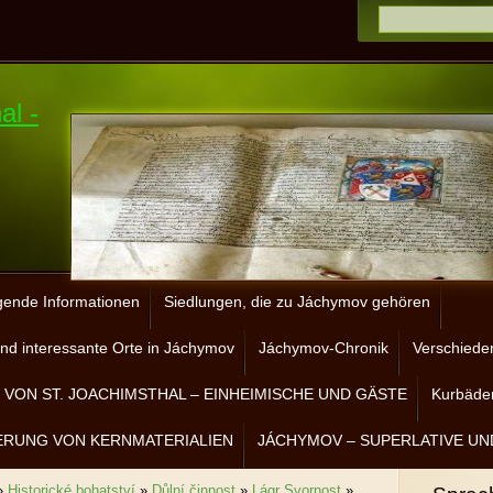
al -
gende Informationen
Siedlungen, die zu Jáchymov gehören
nd interessante Orte in Jáchymov
Jáchymov-Chronik
Verschiede
VON ST. JOACHIMSTHAL – EINHEIMISCHE UND GÄSTE
Kurbäder
ERUNG VON KERNMATERIALIEN
JÁCHYMOV – SUPERLATIVE UN
»
Historické bohatství
»
Důlní činnost
»
Lágr Svornost
»