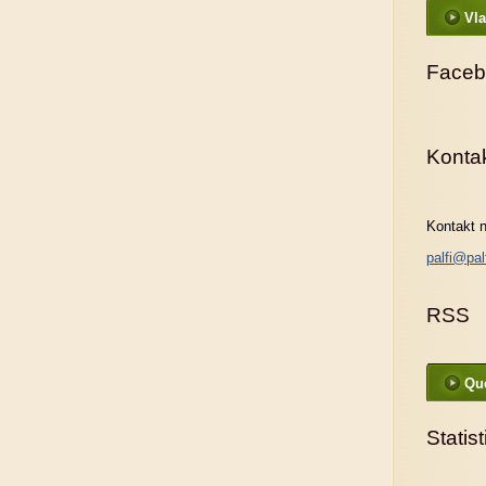
Vla
Faceb
Konta
Kontakt n
palfi@pal
RSS
Que
Statis