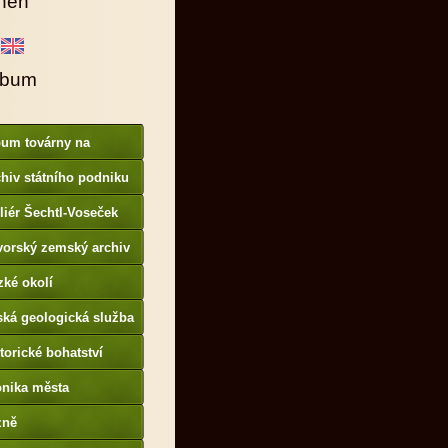
hen
lbum
bum továrny na
anové barvy
hiv státního podniku
AMO
liér Šechtl-Voseček
vorský zemský archiv
p://www.gda.bayern.de
zké okolí
ská geologická služba
otoarchiv
torické bohatství
onika města
p://www.portafontium.
zně