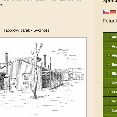
Sprac
ost
Fotoa
Táborový barák - Svornost
Al
ur
Arc
DI
Ate
Ba
htt
Blí
/
Če
- f
His
Kr
htt
Lá
cz