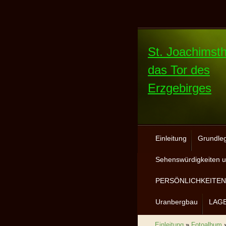
St. Joachimsth
das Tor des
Erzgebirges
Einleitung
Grundle
Sehenswürdigkeiten u
PERSÖNLICHKEITEN 
Uranbergbau
LAG
Einleitung
»
Fotoalbum