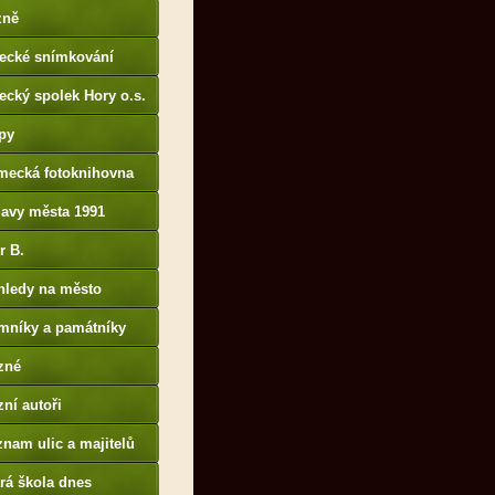
p://www.portafontium.
zně
tecké snímkování
ecký spolek Hory o.s.
py
mecká fotoknihovna
p://www.deutschefotot
lavy města 1991
k.de
r B.
B14.zonerama.com,
hledy na město
atiky.rajce.idnes.cz)
mníky a památníky
zné
ní autoři
nam ulic a majitelů
rá škola dnes