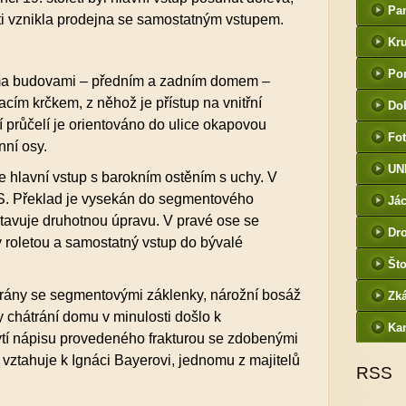
Pa
ti vznikla prodejna se samostatným vstupem.
Kr
Por
ma budovami – předním a zadním domem –
cím krčkem, z něhož je přístup na vnitřní
Do
í průčelí je orientováno do ulice okapovou
Fot
nní osy.
UN
je hlavní vstup s barokním ostěním s uchy. V
HS. Překlad je vysekán do segmentového
Jác
tavuje druhotnou úpravu. V pravé ose se
Dr
ý roletou a samostatný vstup do bývalé
Što
ány se segmentovými záklenky, nárožní bosáž
Zk
y chátrání domu v minulosti došlo k
Ka
í nápisu provedeného frakturou se zdobenými
 vztahuje k Ignáci Bayerovi, jednomu z majitelů
RSS