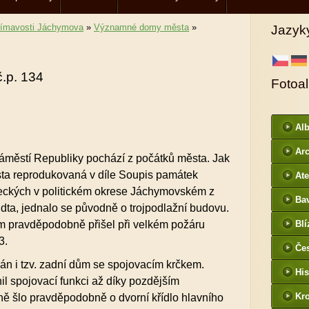
jímavosti Jáchymova
»
Významné domy města
»
Jazyk
č.p. 134
Fotoa
Al
Arc
áměstí Republiky pochází z počátků města. Jak
DI
ta reprodukovaná v díle Soupis památek
Ate
leckých v politickém okrese Jáchymovském z
Ba
ta, jednalo se původně o trojpodlažní budovu.
htt
ům pravděpodobně přišel při velkém požáru
Blí
/
3.
Če
n i tzv. zadní dům se spojovacím krčkem.
- f
His
il spojovací funkci až díky pozdějším
Kr
ě šlo pravděpodobně o dvorní křídlo hlavního