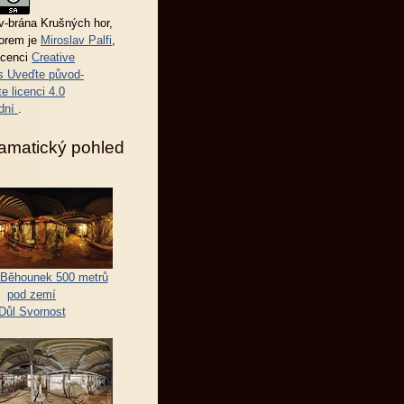
-brána Krušných hor
,
torem je
Miroslav Palfi
,
icenci
Creative
 Uveďte původ-
e licenci 4.0
dní
.
amatický pohled
Běhounek 500 metrů
pod zemí
Důl Svornost