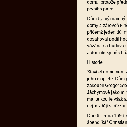
domu, protože předn
prvního patra.
Dům byl významný i 
domy a zároveň k ně
přičemž jeden důl 
dosahoval podíl hod
vázána na budovu sam
automaticky přecház
Historie
Stavitel domu není 
jeho majitelé. Dům
zakoupil Gregor Ste
Jáchymově jako min
majitelkou je však 
nejpozději v březnu
Dne 6. ledna 1696 
špendlíkář Christia