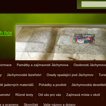
h hor
nformace
Památky a zajímavosti Jáchymova
Osobnosti Jáchymova 
y
Jáchymovské lázeňství
Osady spadající pod Jáchymov
Turis
ště jaderných materiálů
Pohádky a pověsti
Jáchymovská desetilet
venství
Různé texty
Od vás pro vás
Zajímavá místa v okolí
je a prameny
Slovníček
Vaše názory a dotazy