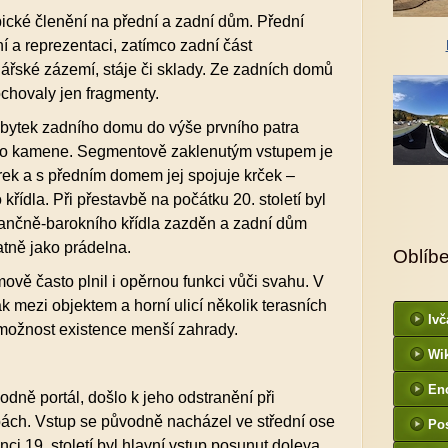
ické členění na přední a zadní dům. Přední
í a reprezentaci, zatímco zadní část
řské zázemí, stáje či sklady. Ze zadních domů
chovaly jen fragmenty.
zbytek zadního domu do výše prvního patra
ho kamene. Segmentově zaklenutým vstupem je
orek a s předním domem jej spojuje krček –
křídla. Při přestavbě na počátku 20. století byl
sančně-barokního křídla zazděn a zadní dům
atně jako prádelna.
Oblíb
vě často plnil i opěrnou funkci vůči svahu. V
k mezi objektem a horní ulicí několik terasních
Ivč
 možnost existence menší zahrady.
Wi
En
ně portál, došlo k jeho odstranění při
bách. Vstup se původně nacházel ve střední ose
Po
nci 19. století byl hlavní vstup posunut doleva,