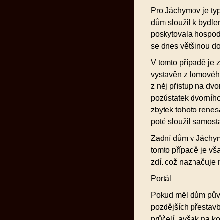
Pro Jáchymov je typ
dům sloužil k bydlen
poskytovala hospodá
se dnes většinou do
V tomto případě je 
vystavěn z lomové
z něj přístup na dv
pozůstatek dvorního 
zbytek tohoto rene
poté sloužil samost
Zadní dům v Jáchymo
tomto případě je vša
zdí, což naznačuje
Portál
Pokud měl dům původ
pozdějších přestav
průčelí, avšak na ko