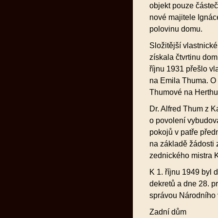
objekt pouze částeč
nové majitele Ignác
polovinu domu.
Složitější vlastnic
získala čtvrtinu do
říjnu 1931 přešlo v
na Emila Thuma. O t
Thumové na Herth
Dr. Alfred Thum z K
o povolení vybudova
pokojů v patře před
na základě žádosti 
zednického mistra 
K 1. říjnu 1949 by
dekretů a dne 28. p
správou Národního 
Zadní dům