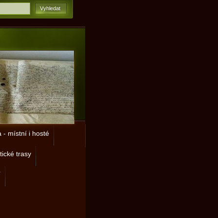
- místní i hosté
tické trasy
í