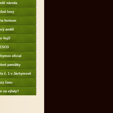
měť národa
ušné hory
ta fontium
brý anděl
o Vojíř
ESCO
hymov oficial
obné památky
la č. 1 v Jáchymově
ázy času
m na výlety?