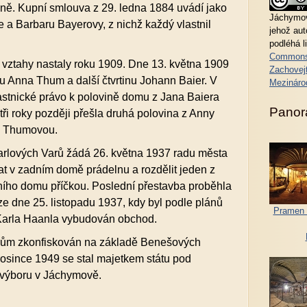
ně. Kupní smlouva z 29. ledna 1884 uvádí jako
Jáchymov
e a Barbaru Bayerovy, z nichž každý vlastnil
jehož au
podléhá l
Commons
ké vztahy nastaly roku 1909. Dne 13. května 1909
Zachovejt
mu Anna Thum a další čtvrtinu Johann Baier. V
Mezináro
lastnické právo k polovině domu z Jana Baiera
Panor
ři roky později přešla druhá polovina z Anny
u Thumovou.
arlových Varů žádá 26. května 1937 radu města
t v zadním domě prádelnu a rozdělit jeden z
ního domu příčkou. Poslední přestavba proběhla
ze dne 25. listopadu 1937, kdy byl podle plánů
Pramen 
Karla Haanla vybudován obchod.
l dům zkonfiskován na základě Benešových
rosince 1949 se stal majetkem státu pod
výboru v Jáchymově.