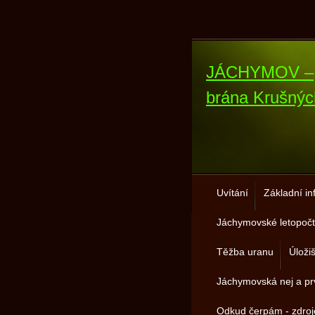
JÁCHYMOV –
brána Krušnýc
Uvítání
Základní i
Jáchymovské letopočt
Těžba uranu
Úloži
Jáchymovská nej a pr
Odkud čerpám - zdro