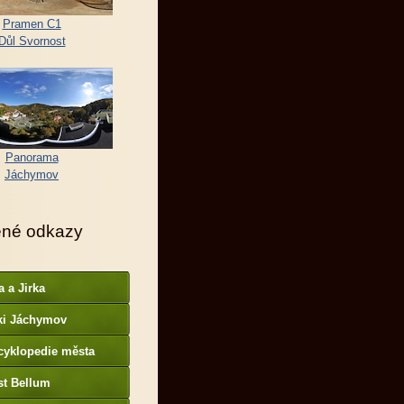
Pramen C1
Důl Svornost
Panorama
Jáchymov
ené odkazy
a a Jirka
ki Jáchymov
cyklopedie města
st Bellum