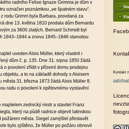
ského radního Felixe Ignaze Grimma je dům v
St
tru označen poznámkou „ve špatném stavu“.
 z rodu Grimm byla Barbara, provdaná za
Vla
erá dne 13. května 1810 prodala dům Bernardu
vým za 3600 zlatých. Bernard Schmidt byl
Faceb
ech 1843–1844 a znovu 1845–1846 starostou
Konta
jitel uveden Alois Müller, který vlastnil i
řený dům č. p. 135. Dne 31. srpna 1850 žádá
 o povolení zřídit v přízemí domu prodejnu
Kontakt n
 objektu, a to na základě dohody s Aloisem
palfi@pal
 města 31. března 1873 žádá Alois Müller 8.
ou radu o povolení k opětovnému vystavění
Licenc
nevzt
 majitelem zednický mistr a stavitel Franz
fotogra
iegla, který na půdě radnice objevil latinskou
d požárem města. Siegel zamýšlel přestavět
ole bylo zjištěno, že Müller po požáru obnovil