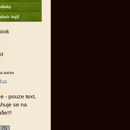
udánky
dimír Vojíř
ook
kt
a autora
fi.cz
e - pouze text,
ahuje se na
fie!!!