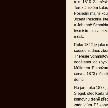
roku 1810. Za měst
Tereziánském katas
Poslední majitelkou
Josefa Peschka, kt
a Johanně Schmidto
lesmistrem a v let
města.
Roku 1842 je jako ma
sousední, dnes zbo
Theresie Schmidtová
oddělenou od zbytku
Müllerem. Po požáru
června 1873 městsk
domu.
Na jaře roku 1878 je
Siegel, otec Karla S
knihovnu těsně pře
zadní dům. Při kontr