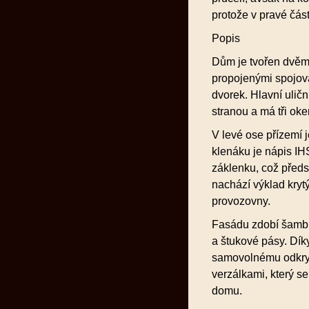
protože v pravé čás
Popis
Dům je tvořen dvě
propojenými spojova
dvorek. Hlavní uličn
stranou a má tři oke
V levé ose přízemí 
klenáku je nápis I
záklenku, což předs
nachází výklad kryt
provozovny.
Fasádu zdobí šambr
a štukové pásy. Dík
samovolnému odkryt
verzálkami, který se
domu.