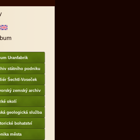
y
lbum
bum Uranfabrik
hiv státního podniku
AMO
liér Šechtl-Voseček
vorský zemský archiv
p://www.gda.bayern.de
zké okolí
ská geologická služba
otoarchiv
torické bohatství
onika města