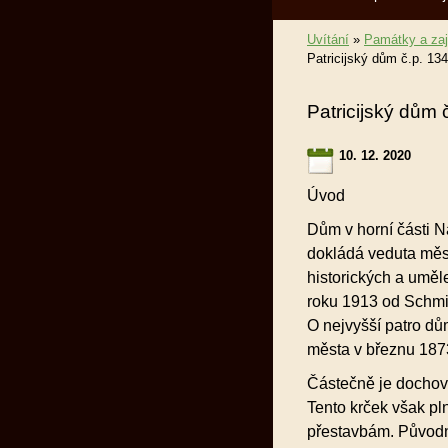
Uvítání
»
Památky a za
Patricijský dům č.p. 134
Patricijský dům 
10. 12. 2020
Úvod
Dům v horní části N
dokládá veduta měs
historických a umě
roku 1913 od Schmid
O nejvyšší patro d
města v březnu 187
Částečně je dochová
Tento krček však pln
přestavbám. Původn