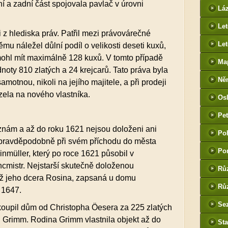
htt
í a zadní část spojovala pavlač v úrovni
Lá
cz
Le
z hlediska práv. Patřil mezi právovárečné
Let
mu náležel důlní podíl o velikosti deseti kuxů,
mohl mít maximálně 128 kuxů. V tomto případě
Ma
noty 810 zlatých a 24 krejcarů. Tato práva byla
Ně
otnou, nikoli na jejího majitele, a při prodeji
htt
ela na nového vlastníka.
Os
he
Pet
(P
znám a až do roku 1621 nejsou doloženi ani
Po
tak
 pravděpodobně při svém příchodu do města
Po
inmüller, který po roce 1621 působil v
cmistr. Nejstarší skutečně doloženou
Rů
až jeho dcera Rosina, zapsaná u domu
Růz
 1647.
Sez
koupil dům od Christopha Öesera za 225 zlatých
n Grimm. Rodina Grimm vlastnila objekt až do
Sta