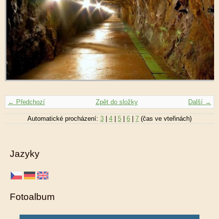
← Předchozí
Zpět do složky
Další →
Automatické procházení:
3
|
4
|
5
|
6
|
7
(čas ve vteřinách)
Jazyky
Fotoalbum