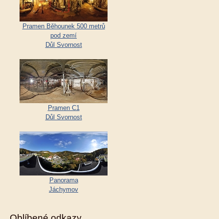
Pramen Běhounek 500 metrů
pod zemí
Důl Svornost
Pramen C1
Důl Svornost
Panorama
Jáchymov
Oblíbené odkazy