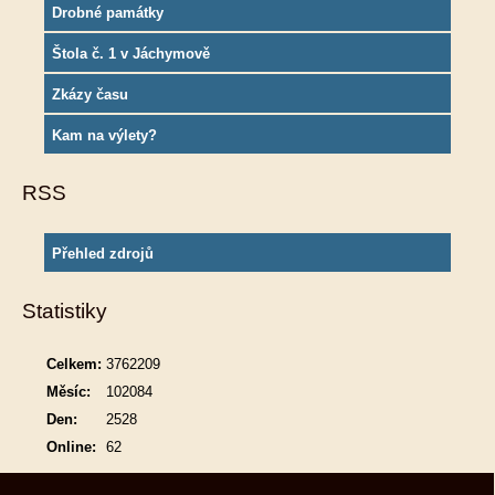
Drobné památky
Štola č. 1 v Jáchymově
Zkázy času
Kam na výlety?
RSS
Přehled zdrojů
Statistiky
Celkem:
3762209
Měsíc:
102084
Den:
2528
Online:
62