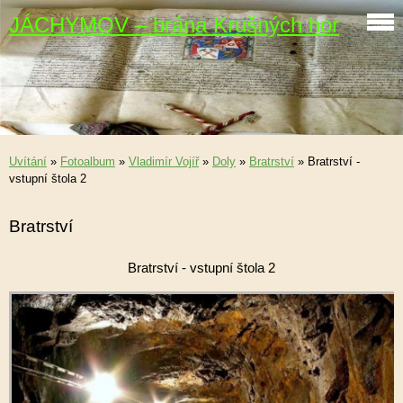
JÁCHYMOV – brána Krušných hor
Uvítání
»
Fotoalbum
»
Vladimír Vojíř
»
Doly
»
Bratrství
»
Bratrství -
vstupní štola 2
Bratrství
Bratrství - vstupní štola 2