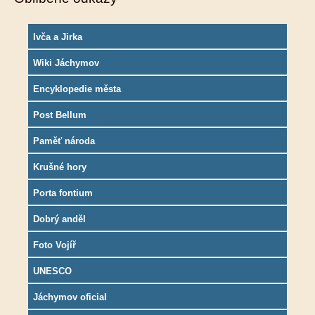
Ivča a Jirka
Wiki Jáchymov
Encyklopedie města
Post Bellum
Paměť národa
Krušné hory
Porta fontium
Dobrý anděl
Foto Vojíř
UNESCO
Jáchymov oficial