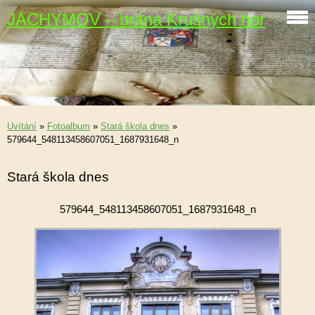
JÁCHYMOV – brána Krušných hor
Uvítání
»
Fotoalbum
»
Stará škola dnes
»
579644_548113458607051_1687931648_n
Stará škola dnes
579644_548113458607051_1687931648_n