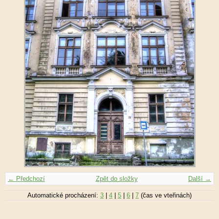
← Předchozí
Zpět do složky
Další →
Automatické procházení:
3
|
4
|
5
|
6
|
7
(čas ve vteřinách)