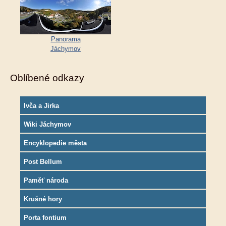
Panorama
Jáchymov
Oblíbené odkazy
Ivča a Jirka
Wiki Jáchymov
Encyklopedie města
Post Bellum
Paměť národa
Krušné hory
Porta fontium