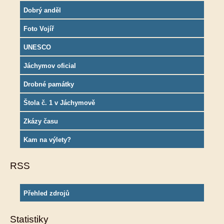
Dobrý anděl
Foto Vojíř
UNESCO
Jáchymov oficial
Drobné památky
Štola č. 1 v Jáchymově
Zkázy času
Kam na výlety?
RSS
Přehled zdrojů
Statistiky