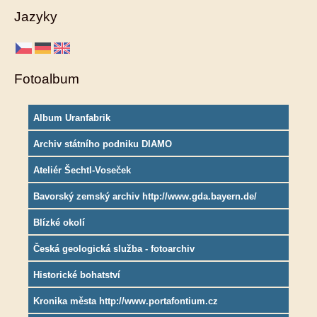
Jazyky
Fotoalbum
Album Uranfabrik
Archiv státního podniku DIAMO
Ateliér Šechtl-Voseček
Bavorský zemský archiv http://www.gda.bayern.de/
Blízké okolí
Česká geologická služba - fotoarchiv
Historické bohatství
Kronika města http://www.portafontium.cz