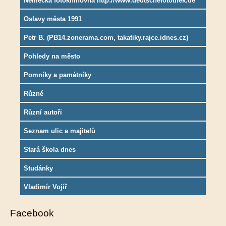
Německá fotoknihovna http://www.deutschefotothek.de
Oslavy města 1991
Petr B. (PB14.zonerama.com, takatiky.rajce.idnes.cz)
Pohledy na město
Pomníky a památníky
Různé
Různí autoři
Seznam ulic a majitelů
Stará škola dnes
Studánky
Vladimír Vojíř
Facebook