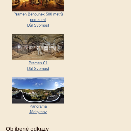
Pramen Běhounek 500 metrů
pod zemí
Důl Svornost
Pramen C1
Důl Svornost
Panorama
Jáchymov
Oblíbené odkazy