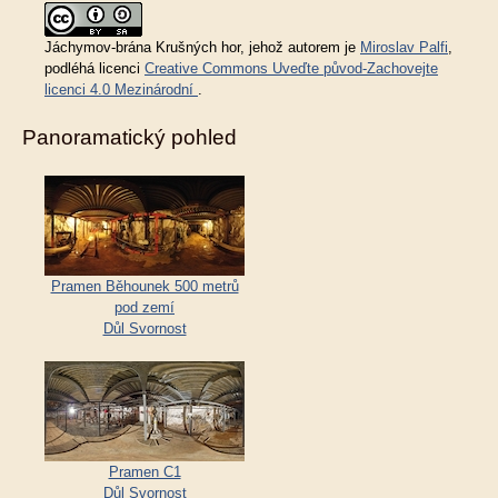
Jáchymov-brána Krušných hor
, jehož autorem je
Miroslav Palfi
,
podléhá licenci
Creative Commons Uveďte původ-Zachovejte
licenci 4.0 Mezinárodní
.
Panoramatický pohled
Pramen Běhounek 500 metrů
pod zemí
Důl Svornost
Pramen C1
Důl Svornost