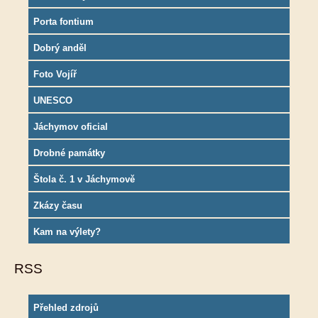
Porta fontium
Dobrý anděl
Foto Vojíř
UNESCO
Jáchymov oficial
Drobné památky
Štola č. 1 v Jáchymově
Zkázy času
Kam na výlety?
RSS
Přehled zdrojů