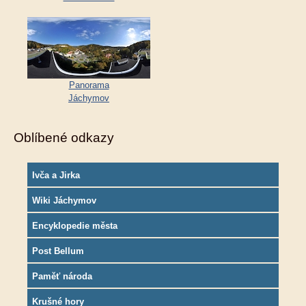
Panorama
Jáchymov
Oblíbené odkazy
Ivča a Jirka
Wiki Jáchymov
Encyklopedie města
Post Bellum
Paměť národa
Krušné hory