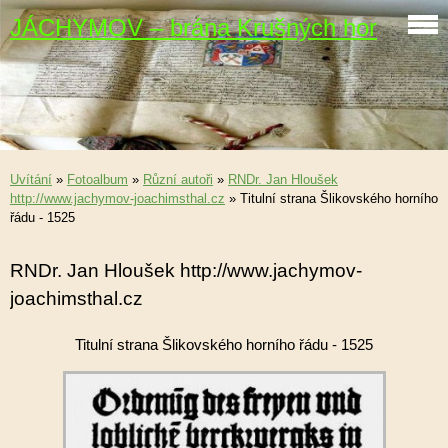
JÁCHYMOV – brána Krušných hor
Uvítání
»
Fotoalbum
»
Různí autoři
»
RNDr. Jan Hloušek
http://www.jachymov-joachimsthal.cz
»
Titulní strana Šlikovského horního
řádu - 1525
RNDr. Jan Hloušek http://www.jachymov-
joachimsthal.cz
Titulní strana Šlikovského horního řádu - 1525