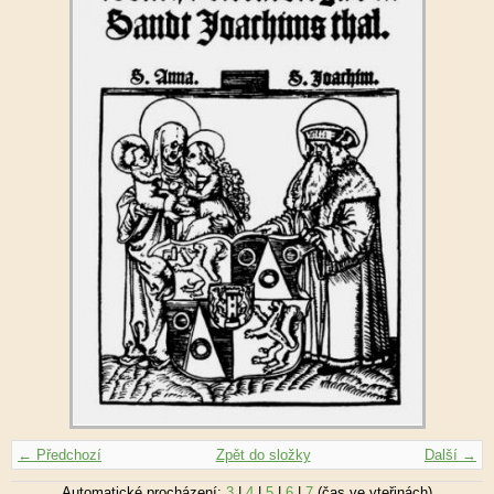
← Předchozí
Zpět do složky
Další →
Automatické procházení:
3
|
4
|
5
|
6
|
7
(čas ve vteřinách)