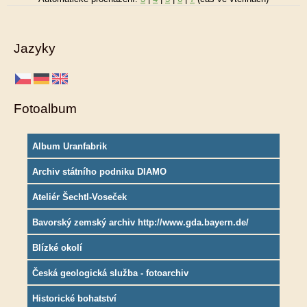
Jazyky
Fotoalbum
Album Uranfabrik
Archiv státního podniku DIAMO
Ateliér Šechtl-Voseček
Bavorský zemský archiv http://www.gda.bayern.de/
Blízké okolí
Česká geologická služba - fotoarchiv
Historické bohatství