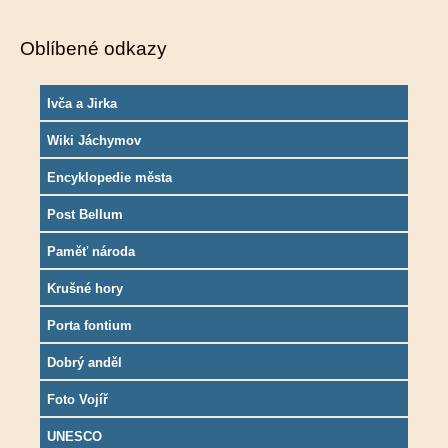
Oblíbené odkazy
Ivča a Jirka
Wiki Jáchymov
Encyklopedie města
Post Bellum
Paměť národa
Krušné hory
Porta fontium
Dobrý anděl
Foto Vojíř
UNESCO