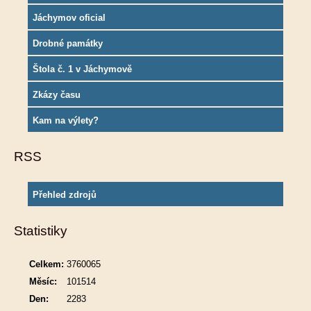
Jáchymov oficial
Drobné památky
Štola č. 1 v Jáchymově
Zkázy času
Kam na výlety?
RSS
Přehled zdrojů
Statistiky
Celkem:
3760065
Měsíc:
101514
Den:
2283