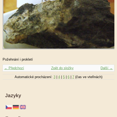
Požehnání i prokletí
← Předchozí
Zpět do složky
Další →
Automatické procházení:
3
|
4
|
5
|
6
|
7
(čas ve vteřinách)
Jazyky