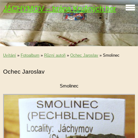
JÁCHYMOV – brána Krušných hor
Uvítání
»
Fotoalbum
»
Různí autoři
»
Ochec Jaroslav
»
Smolinec
Ochec Jaroslav
Smolinec