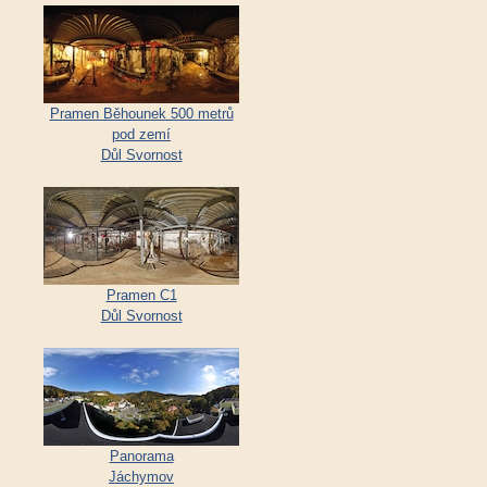
Pramen Běhounek 500 metrů
pod zemí
Důl Svornost
Pramen C1
Důl Svornost
Panorama
Jáchymov