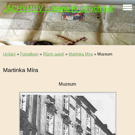
JÁCHYMOV – brána Krušných hor
Uvítání
»
Fotoalbum
»
Různí autoři
»
Martinka Míra
»
Muzeum
Martinka Míra
Muzeum