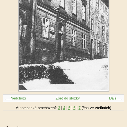
← Předchozí
Zpět do složky
Další →
Automatické procházení:
3
|
4
|
5
|
6
|
7
(čas ve vteřinách)