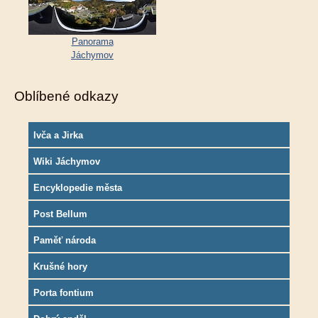
Panorama
Jáchymov
Oblíbené odkazy
Ivča a Jirka
Wiki Jáchymov
Encyklopedie města
Post Bellum
Paměť národa
Krušné hory
Porta fontium