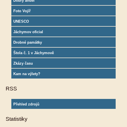
Dobrý anděl
Foto Vojíř
UNESCO
Jáchymov oficial
Drobné památky
Štola č. 1 v Jáchymově
Zkázy času
Kam na výlety?
RSS
Přehled zdrojů
Statistiky