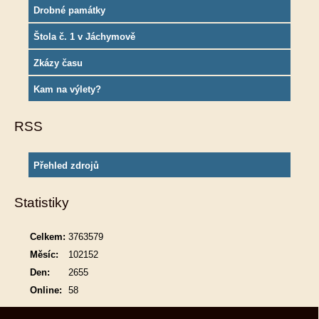
Drobné památky
Štola č. 1 v Jáchymově
Zkázy času
Kam na výlety?
RSS
Přehled zdrojů
Statistiky
Celkem:
3763579
Měsíc:
102152
Den:
2655
Online:
58