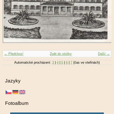
← Předchozí
Zpět do složky
Další →
Automatické procházení:
3
|
4
|
5
|
6
|
7
(čas ve vteřinách)
Jazyky
Fotoalbum