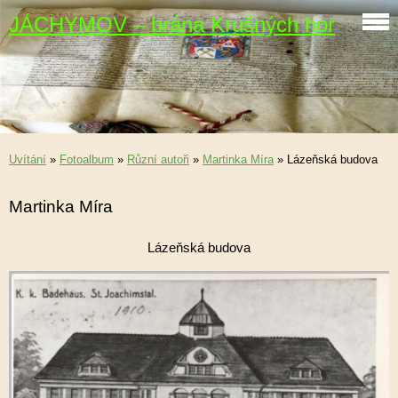
JÁCHYMOV – brána Krušných hor
Uvítání
»
Fotoalbum
»
Různí autoři
»
Martinka Míra
»
Lázeňská budova
Martinka Míra
Lázeňská budova