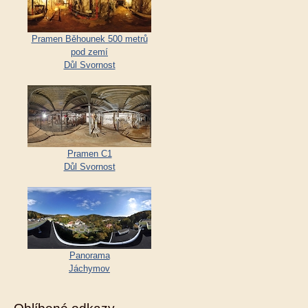
Pramen Běhounek 500 metrů
pod zemí
Důl Svornost
Pramen C1
Důl Svornost
Panorama
Jáchymov