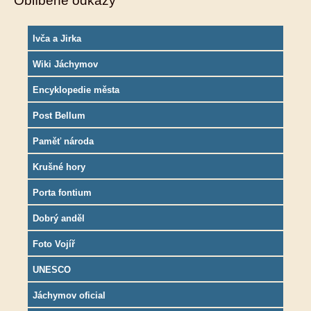
Oblíbené odkazy
Ivča a Jirka
Wiki Jáchymov
Encyklopedie města
Post Bellum
Paměť národa
Krušné hory
Porta fontium
Dobrý anděl
Foto Vojíř
UNESCO
Jáchymov oficial