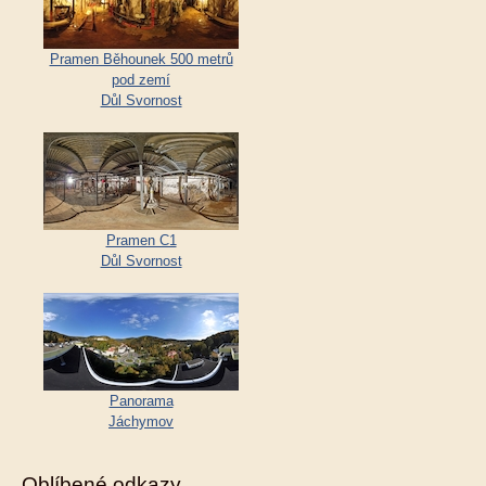
Pramen Běhounek 500 metrů
pod zemí
Důl Svornost
Pramen C1
Důl Svornost
Panorama
Jáchymov
Oblíbené odkazy