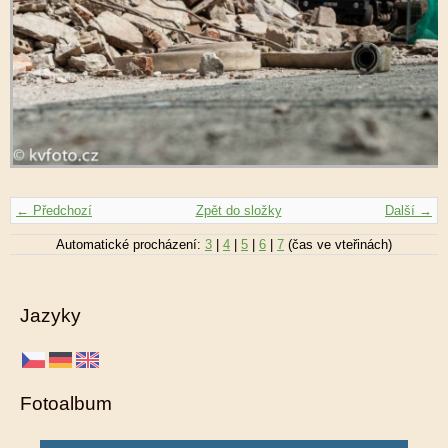
← Předchozí
Zpět do složky
Další →
Automatické procházení:
3
|
4
|
5
|
6
|
7
(čas ve vteřinách)
Jazyky
Fotoalbum