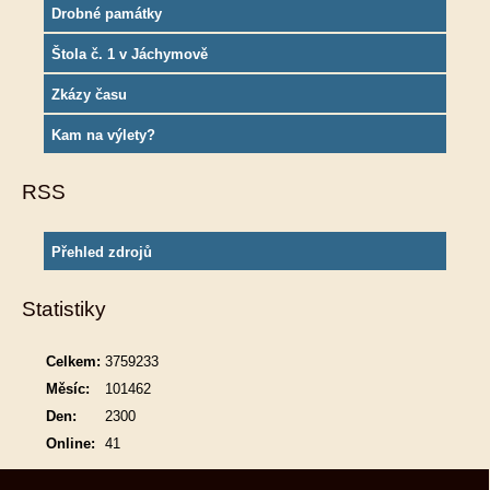
Drobné památky
Štola č. 1 v Jáchymově
Zkázy času
Kam na výlety?
RSS
Přehled zdrojů
Statistiky
Celkem:
3759233
Měsíc:
101462
Den:
2300
Online:
41