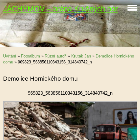
JÁCHYMOV – brána Krušných hor
Uvítání
»
Fotoalbum
»
Různí autoři
»
Kruták Jan
»
Demolice Hornického
domu
»
969823_563856110343156_314840742_n
Demolice Hornického domu
969823_563856110343156_314840742_n