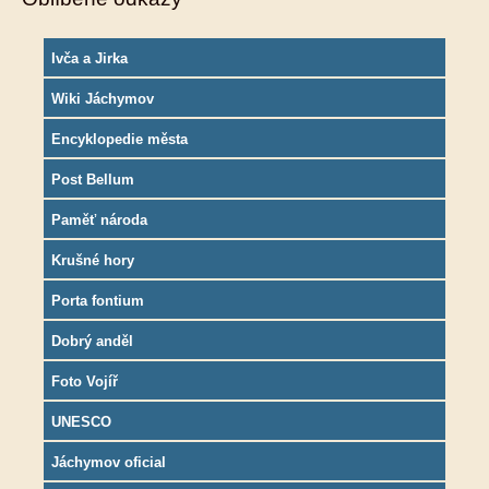
Ivča a Jirka
Wiki Jáchymov
Encyklopedie města
Post Bellum
Paměť národa
Krušné hory
Porta fontium
Dobrý anděl
Foto Vojíř
UNESCO
Jáchymov oficial