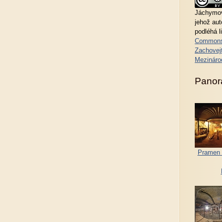
Jáchymov
jehož au
podléhá l
Commons
Zachovejt
Mezináro
Panor
Pramen 