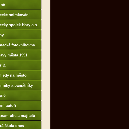
p://www.portafontium.
zně
tecké snímkování
ecký spolek Hory o.s.
py
mecká fotoknihovna
p://www.deutschefotot
lavy města 1991
k.de
r B.
B14.zonerama.com,
hledy na město
atiky.rajce.idnes.cz)
mníky a památníky
zné
ní autoři
nam ulic a majitelů
rá škola dnes