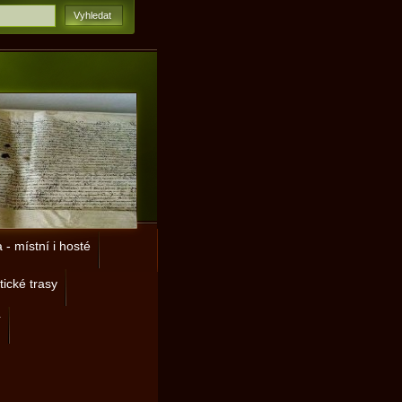
- místní i hosté
tické trasy
í