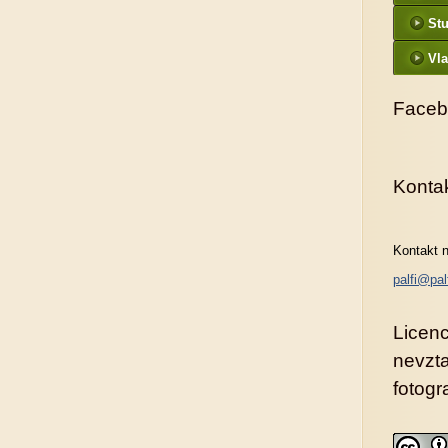
St
Vla
Faceb
Konta
Kontakt n
palfi@pal
Licenc
nevzt
fotogra