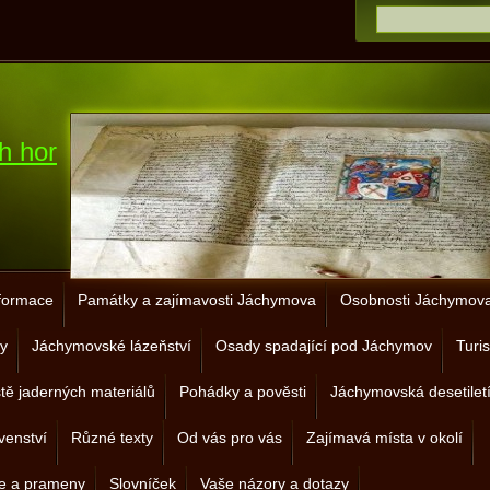
h hor
nformace
Památky a zajímavosti Jáchymova
Osobnosti Jáchymova 
y
Jáchymovské lázeňství
Osady spadající pod Jáchymov
Turis
ště jaderných materiálů
Pohádky a pověsti
Jáchymovská desetilet
venství
Různé texty
Od vás pro vás
Zajímavá místa v okolí
je a prameny
Slovníček
Vaše názory a dotazy