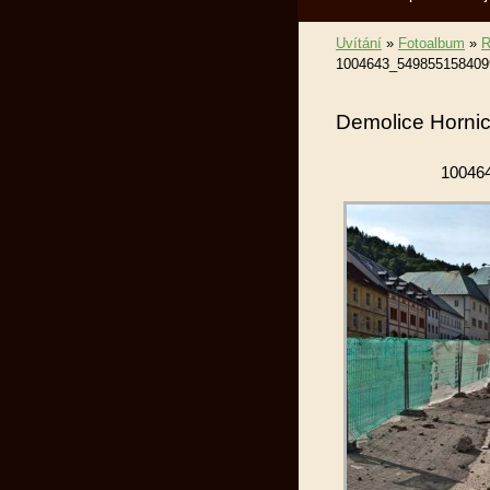
Uvítání
»
Fotoalbum
»
R
1004643_549855158409
Demolice Horni
10046