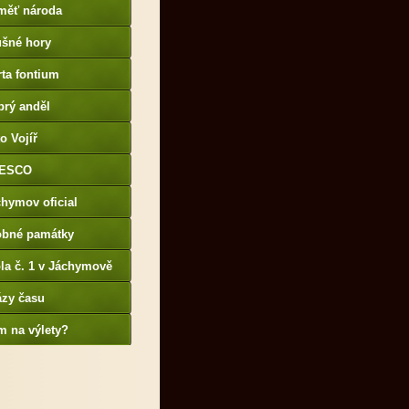
měť národa
ušné hory
ta fontium
brý anděl
o Vojíř
ESCO
hymov oficial
obné památky
la č. 1 v Jáchymově
ázy času
m na výlety?