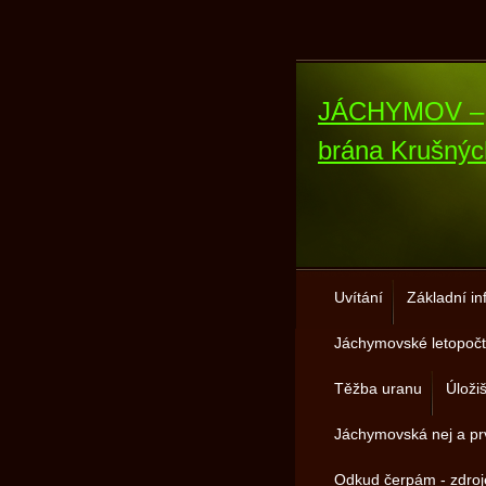
JÁCHYMOV –
brána Krušnýc
Uvítání
Základní i
Jáchymovské letopočt
Těžba uranu
Úloži
Jáchymovská nej a pr
Odkud čerpám - zdro