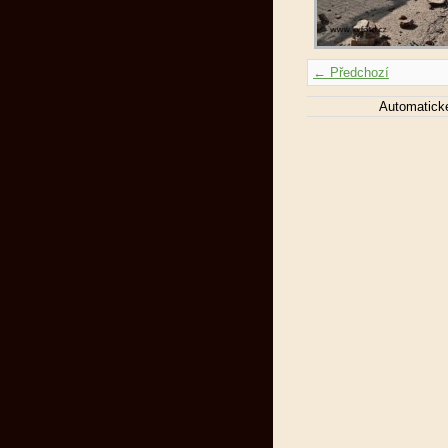
← Předchozí
Automatick