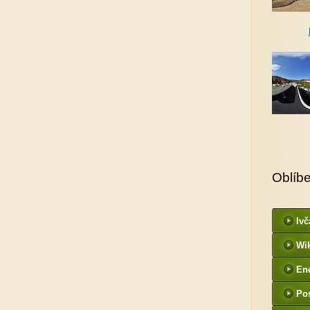
Oblíb
Ivč
Wi
En
Po