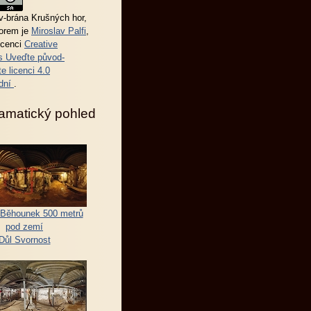
-brána Krušných hor
,
torem je
Miroslav Palfi
,
icenci
Creative
 Uveďte původ-
e licenci 4.0
dní
.
amatický pohled
Běhounek 500 metrů
pod zemí
Důl Svornost