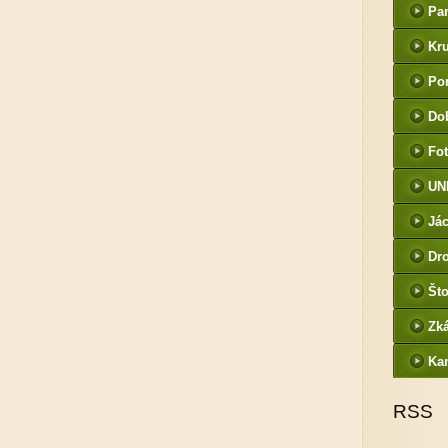
Pa
Kr
Por
Do
Fot
UN
Jác
Dr
Što
Zk
Ka
RSS