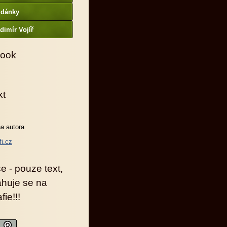
udánky
dimír Vojíř
ook
kt
a autora
fi.cz
e - pouze text,
ahuje se na
fie!!!