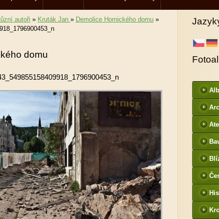
ůzní autoři
»
Kruták Jan
»
Demolice Hornického domu
»
Jazyk
918_1796900453_n
ckého domu
Fotoa
43_549855158409918_1796900453_n
Al
Arc
DI
Ate
Ba
htt
Blí
/
Če
- f
His
Kr