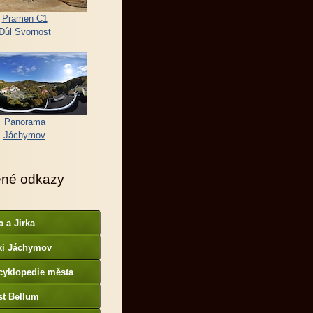
Pramen C1
Důl Svornost
Panorama
Jáchymov
ené odkazy
a a Jirka
ki Jáchymov
cyklopedie města
st Bellum