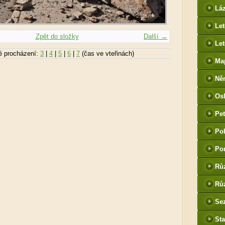
htt
Lá
cz
Le
Zpět do složky
Další →
Let
é procházení:
3
|
4
|
5
|
6
|
7
(čas ve vteřinách)
Ma
Ně
htt
Os
he
Pet
(P
Po
tak
Po
Rů
Růz
Sez
Sta