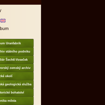
y
lbum
bum Uranfabrik
hiv státního podniku
AMO
liér Šechtl-Voseček
vorský zemský archiv
p://www.gda.bayern.de
zké okolí
ská geologická služba
otoarchiv
torické bohatství
onika města