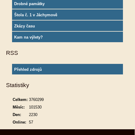
Drobné památky
Štola č. 1 v Jáchymově
Zkázy času
Kam na výlety?
RSS
Přehled zdrojů
Statistiky
Celkem:
3760299
Měsíc:
101530
Den:
2230
Online:
57