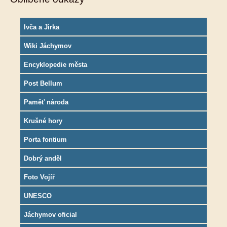
Ivča a Jirka
Wiki Jáchymov
Encyklopedie města
Post Bellum
Paměť národa
Krušné hory
Porta fontium
Dobrý anděl
Foto Vojíř
UNESCO
Jáchymov oficial