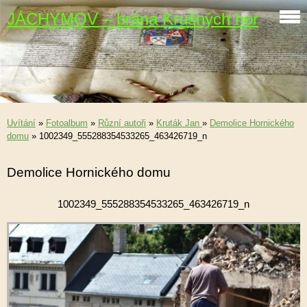
JÁCHYMOV – brána Krušných hor
Uvítání
»
Fotoalbum
»
Různí autoři
»
Kruták Jan
»
Demolice Hornického
domu
»
1002349_555288354533265_463426719_n
Demolice Hornického domu
1002349_555288354533265_463426719_n