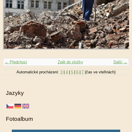
← Předchozí
Zpět do složky
Další →
Automatické procházení:
3
|
4
|
5
|
6
|
7
(čas ve vteřinách)
Jazyky
Fotoalbum