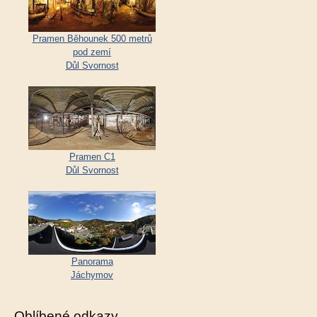
Pramen Běhounek 500 metrů
pod zemí
Důl Svornost
Pramen C1
Důl Svornost
Panorama
Jáchymov
Oblíbené odkazy