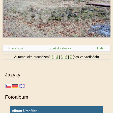
← Předchozí
Zpět do složky
Další →
Automatické procházení:
3
|
4
|
5
|
6
|
7
(čas ve vteřinách)
Jazyky
Fotoalbum
Album Uranfabrik