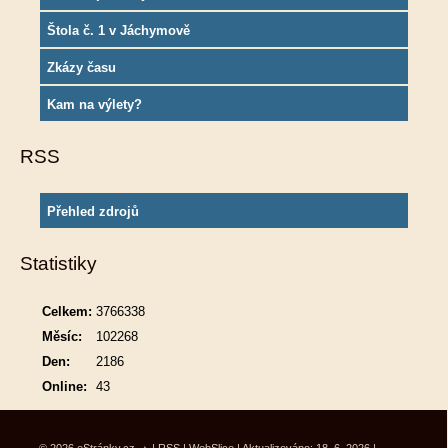
Štola č. 1 v Jáchymově
Zkázy času
Kam na výlety?
RSS
Přehled zdrojů
Statistiky
Celkem:
3766338
Měsíc:
102268
Den:
2186
Online:
43