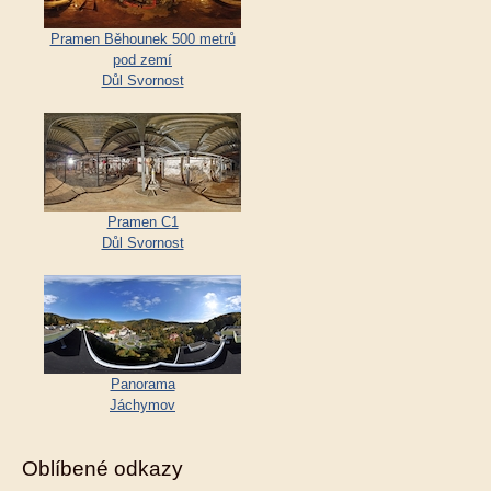
Pramen Běhounek 500 metrů
pod zemí
Důl Svornost
Pramen C1
Důl Svornost
Panorama
Jáchymov
Oblíbené odkazy