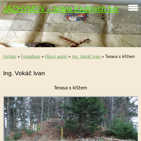
JÁCHYMOV – brána Krušných hor
Uvítání
»
Fotoalbum
»
Různí autoři
»
Ing. Vokáč Ivan
»
Terasa s křížem
Ing. Vokáč Ivan
Terasa s křížem