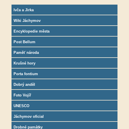
Ivča a Jirka
Wiki Jáchymov
Encyklopedie města
Post Bellum
Paměť národa
Krušné hory
Porta fontium
Dobrý anděl
Foto Vojíř
UNESCO
Jáchymov oficial
Drobné památky