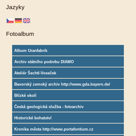
Jazyky
Fotoalbum
Album Uranfabrik
Archiv státního podniku DIAMO
Ateliér Šechtl-Voseček
Bavorský zemský archiv http://www.gda.bayern.de/
Blízké okolí
Česká geologická služba - fotoarchiv
Historické bohatství
Kronika města http://www.portafontium.cz