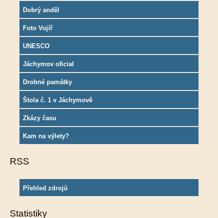
Dobrý anděl
Foto Vojíř
UNESCO
Jáchymov oficial
Drobné památky
Štola č. 1 v Jáchymově
Zkázy času
Kam na výlety?
RSS
Přehled zdrojů
Statistiky