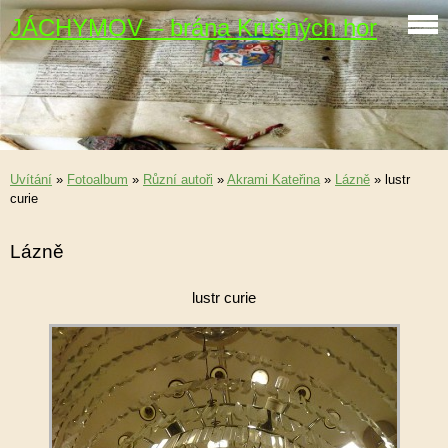
JÁCHYMOV – brána Krušných hor
Uvítání
»
Fotoalbum
»
Různí autoři
»
Akrami Kateřina
»
Lázně
»
lustr
curie
Lázně
lustr curie