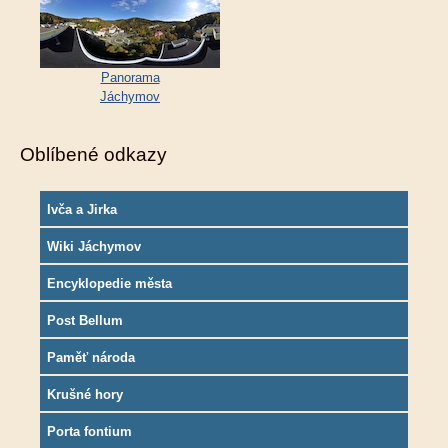
Panorama
Jáchymov
Oblíbené odkazy
Ivča a Jirka
Wiki Jáchymov
Encyklopedie města
Post Bellum
Paměť národa
Krušné hory
Porta fontium