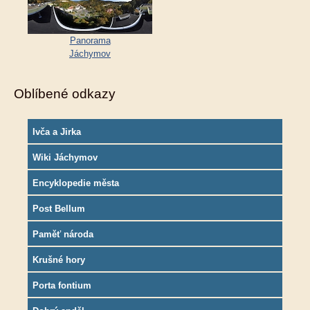
Panorama
Jáchymov
Oblíbené odkazy
Ivča a Jirka
Wiki Jáchymov
Encyklopedie města
Post Bellum
Paměť národa
Krušné hory
Porta fontium