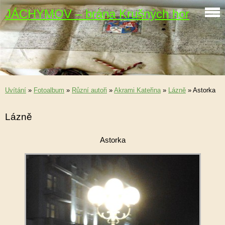
JÁCHYMOV – brána Krušných hor
Uvítání
»
Fotoalbum
»
Různí autoři
»
Akrami Kateřina
»
Lázně
»
Astorka
Lázně
Astorka