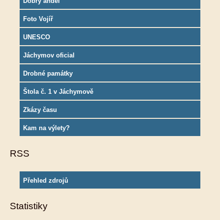
Dobrý anděl
Foto Vojíř
UNESCO
Jáchymov oficial
Drobné památky
Štola č. 1 v Jáchymově
Zkázy času
Kam na výlety?
RSS
Přehled zdrojů
Statistiky