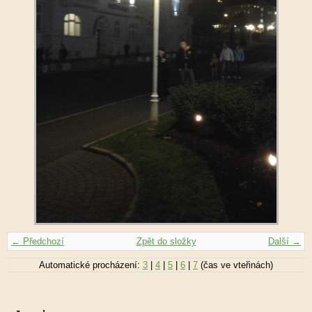
← Předchozí
Zpět do složky
Další →
Automatické procházení:
3
|
4
|
5
|
6
|
7
(čas ve vteřinách)