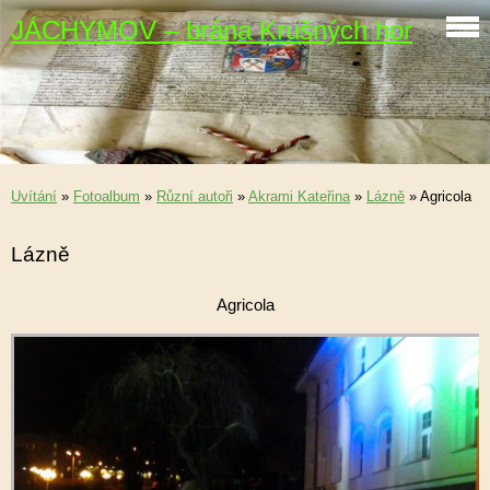
JÁCHYMOV – brána Krušných hor
Uvítání
»
Fotoalbum
»
Různí autoři
»
Akrami Kateřina
»
Lázně
»
Agricola
Lázně
Agricola