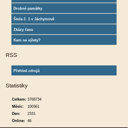
Drobné památky
Štola č. 1 v Jáchymově
Zkázy času
Kam na výlety?
RSS
Přehled zdrojů
Statistiky
Celkem:
3768734
Měsíc:
100361
Den:
2331
Online:
46