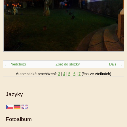
← Předchozí
Zpět do složky
Další →
Automatické procházení:
3
|
4
|
5
|
6
|
7
(čas ve vteřinách)
Jazyky
Fotoalbum