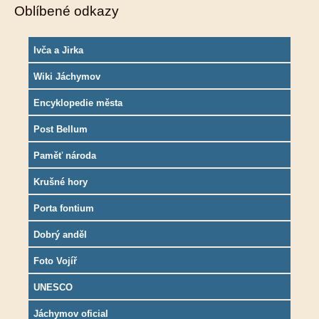
Oblíbené odkazy
Ivča a Jirka
Wiki Jáchymov
Encyklopedie města
Post Bellum
Paměť národa
Krušné hory
Porta fontium
Dobrý anděl
Foto Vojíř
UNESCO
Jáchymov oficial