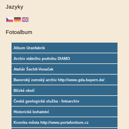
Jazyky
Fotoalbum
Album Uranfabrik
Archiv státního podniku DIAMO
Ateliér Šechtl-Voseček
Bavorský zemský archiv http://www.gda.bayern.de/
Blízké okolí
Česká geologická služba - fotoarchiv
Historické bohatství
Kronika města http://www.portafontium.cz