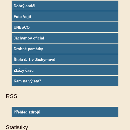
Dobrý anděl
Foto Vojíř
UNESCO
Jáchymov oficial
Drobné památky
Štola č. 1 v Jáchymově
Zkázy času
Kam na výlety?
RSS
Přehled zdrojů
Statistiky