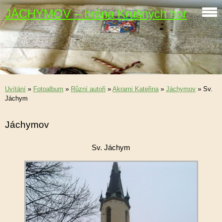
JÁCHYMOV – brána Krušných hor
Uvítání
»
Fotoalbum
»
Různí autoři
»
Akrami Kateřina
»
Jáchymov
»
Sv.
Jáchym
Jáchymov
Sv. Jáchym