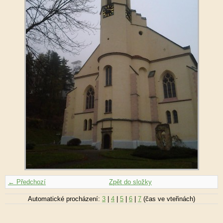
← Předchozí
Zpět do složky
Automatické procházení:
3
|
4
|
5
|
6
|
7
(čas ve vteřinách)