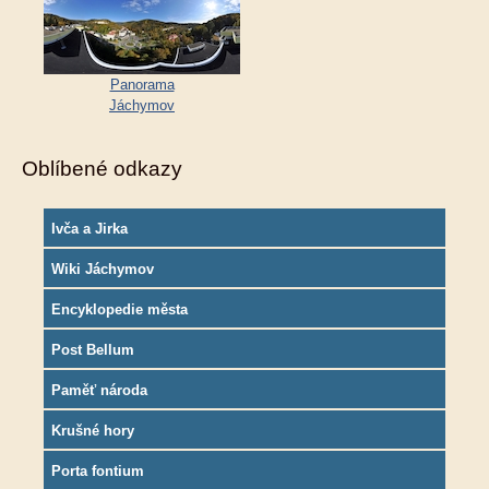
Panorama
Jáchymov
Oblíbené odkazy
Ivča a Jirka
Wiki Jáchymov
Encyklopedie města
Post Bellum
Paměť národa
Krušné hory
Porta fontium