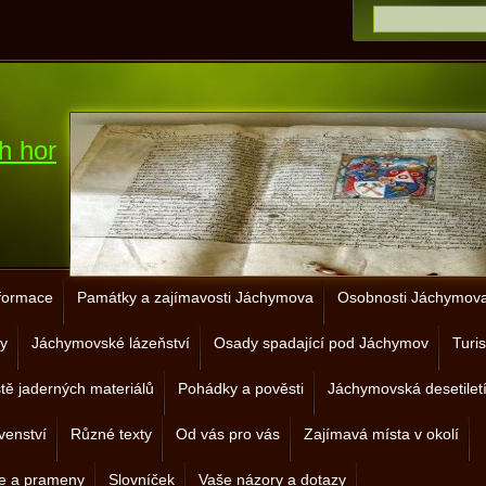
h hor
nformace
Památky a zajímavosti Jáchymova
Osobnosti Jáchymova 
y
Jáchymovské lázeňství
Osady spadající pod Jáchymov
Turis
ště jaderných materiálů
Pohádky a pověsti
Jáchymovská desetilet
venství
Různé texty
Od vás pro vás
Zajímavá místa v okolí
je a prameny
Slovníček
Vaše názory a dotazy