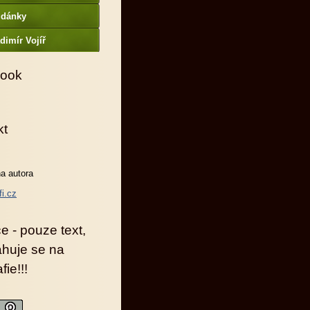
udánky
dimír Vojíř
ook
kt
a autora
fi.cz
e - pouze text,
ahuje se na
fie!!!