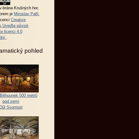
-brána Krušných hor
,
torem je
Miroslav Palfi
,
icenci
Creative
 Uveďte původ-
e licenci 4.0
dní
.
amatický pohled
Běhounek 500 metrů
pod zemí
Důl Svornost