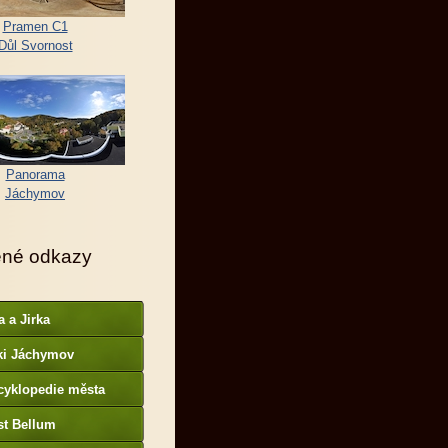
Pramen C1
Důl Svornost
Panorama
Jáchymov
ené odkazy
a a Jirka
ki Jáchymov
cyklopedie města
st Bellum