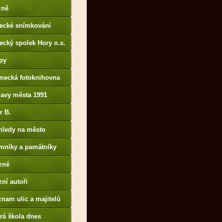
p://www.portafontium.
zně
tecké snímkování
ecký spolek Hory o.s.
py
mecká fotoknihovna
p://www.deutschefotot
lavy města 1991
k.de
r B.
B14.zonerama.com,
hledy na město
atiky.rajce.idnes.cz)
mníky a památníky
zné
ní autoři
nam ulic a majitelů
rá škola dnes