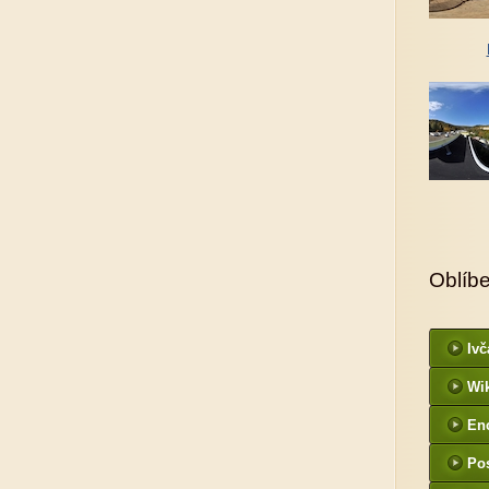
Oblíb
Ivč
Wi
En
Po