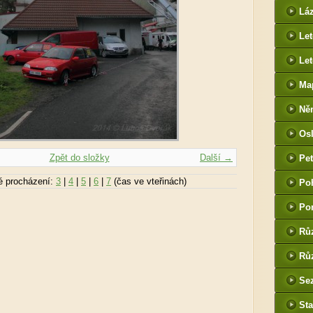
htt
Lá
cz
Le
Let
Ma
Ně
htt
Os
he
Zpět do složky
Další →
Pet
(P
é procházení:
3
|
4
|
5
|
6
|
7
(čas ve vteřinách)
Po
tak
Po
Rů
Růz
Sez
Sta