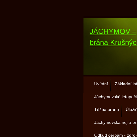
JÁCHYMOV –
brána Krušnýc
Uvítání
Základní i
Jáchymovské letopočt
Těžba uranu
Úloži
Jáchymovská nej a pr
Odkud čerpám - zdro