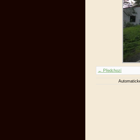
← Předchozí
Automatick