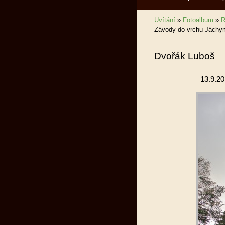
Uvítání
»
Fotoalbum
»
R
Závody do vrchu Jáchym
Dvořák Luboš
13.9.2