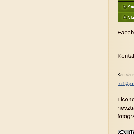
St
Vla
Faceb
Konta
Kontakt n
palfi@pal
Licenc
nevzt
fotogra