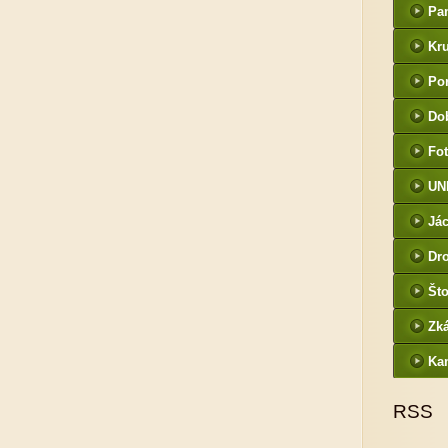
Pa
Kr
Por
Do
Fot
UN
Jác
Dr
Što
Zk
Ka
RSS