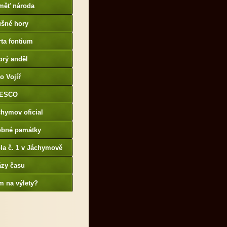
měť národa
ušné hory
ta fontium
brý anděl
o Vojíř
ESCO
hymov oficial
obné památky
la č. 1 v Jáchymově
ázy času
m na výlety?