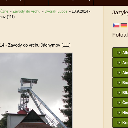
ůzné
»
Závody do vrchu
»
Dvořák Luboš
»
13.9.2014 -
Jazyk
ov (111)
Fotoa
014 - Závody do vrchu Jáchymov (111)
Al
Arc
DI
Ate
Ba
htt
Blí
/
Če
- f
His
Kr