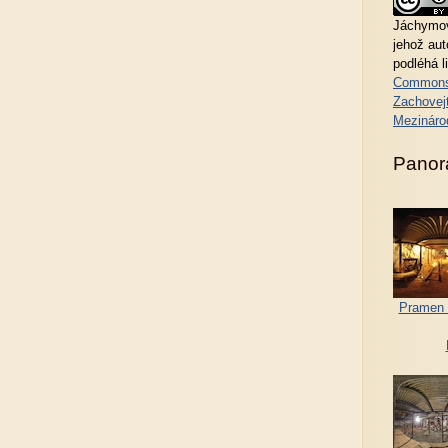
Jáchymov
jehož au
podléhá l
Commons
Zachovejt
Mezináro
Panor
Pramen 