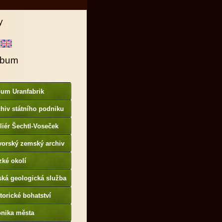
y
lbum
bum Uranfabrik
hiv státního podniku
AMO
liér Šechtl-Voseček
vorský zemský archiv
p://www.gda.bayern.de
zké okolí
ská geologická služba
otoarchiv
torické bohatství
onika města