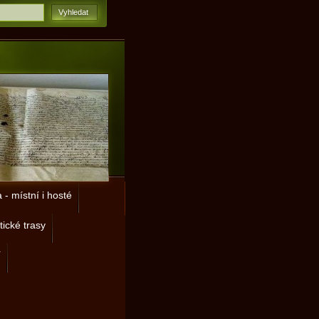
- místní i hosté
tické trasy
í