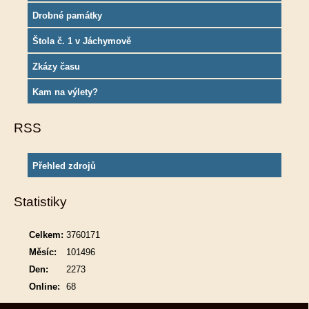
Drobné památky
Štola č. 1 v Jáchymově
Zkázy času
Kam na výlety?
RSS
Přehled zdrojů
Statistiky
Celkem:
3760171
Měsíc:
101496
Den:
2273
Online:
68