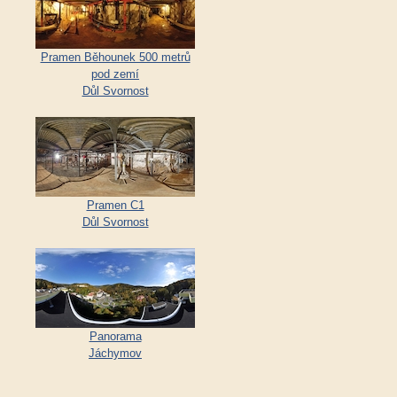
Pramen Běhounek 500 metrů
pod zemí
Důl Svornost
Pramen C1
Důl Svornost
Panorama
Jáchymov