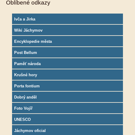
Oblíbené odkazy
Ivča a Jirka
Wiki Jáchymov
Encyklopedie města
Post Bellum
Paměť národa
Krušné hory
Porta fontium
Dobrý anděl
Foto Vojíř
UNESCO
Jáchymov oficial