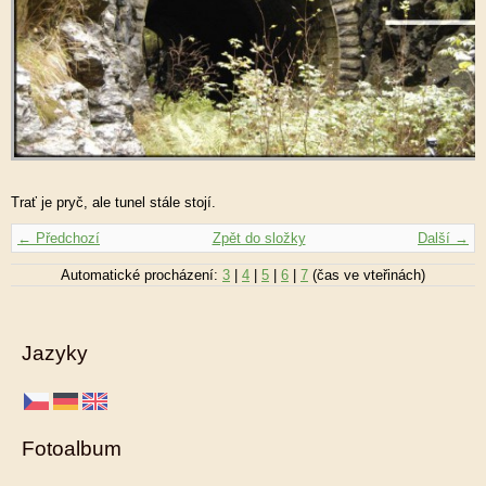
Trať je pryč, ale tunel stále stojí.
← Předchozí
Zpět do složky
Další →
Automatické procházení:
3
|
4
|
5
|
6
|
7
(čas ve vteřinách)
Jazyky
Fotoalbum