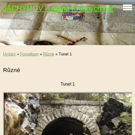
JÁCHYMOV – brána Krušných hor
Uvítání
»
Fotoalbum
»
Různé
»
Tunel 1
Různé
Tunel 1