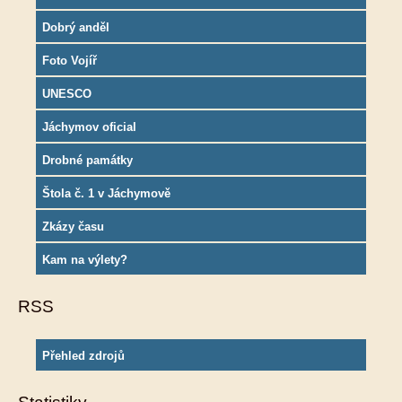
Dobrý anděl
Foto Vojíř
UNESCO
Jáchymov oficial
Drobné památky
Štola č. 1 v Jáchymově
Zkázy času
Kam na výlety?
RSS
Přehled zdrojů