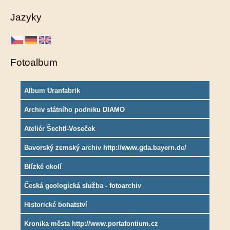
Jazyky
Fotoalbum
Album Uranfabrik
Archiv státního podniku DIAMO
Ateliér Šechtl-Voseček
Bavorský zemský archiv http://www.gda.bayern.de/
Blízké okolí
Česká geologická služba - fotoarchiv
Historické bohatství
Kronika města http://www.portafontium.cz