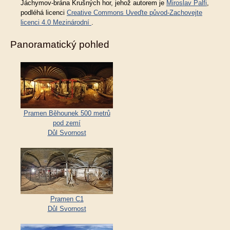
Jáchymov-brána Krušných hor
, jehož autorem je
Miroslav Palfi
,
podléhá licenci
Creative Commons Uveďte původ-Zachovejte
licenci 4.0 Mezinárodní
.
Panoramatický pohled
Pramen Běhounek 500 metrů
pod zemí
Důl Svornost
Pramen C1
Důl Svornost