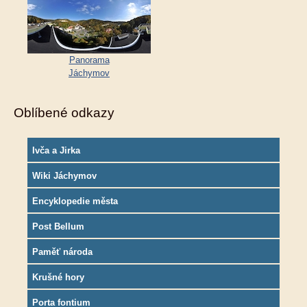
Panorama
Jáchymov
Oblíbené odkazy
Ivča a Jirka
Wiki Jáchymov
Encyklopedie města
Post Bellum
Paměť národa
Krušné hory
Porta fontium