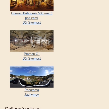
Pramen Běhounek 500 metrů
pod zemí
Důl Svornost
Pramen C1
Důl Svornost
Panorama
Jáchymov
Oblíbené odkazy