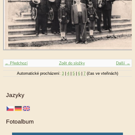
← Předchozí
Zpět do složky
Další →
Automatické procházení:
3
|
4
|
5
|
6
|
7
(čas ve vteřinách)
Jazyky
Fotoalbum