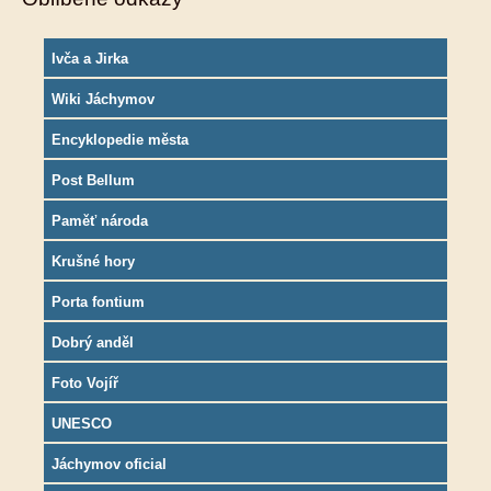
Ivča a Jirka
Wiki Jáchymov
Encyklopedie města
Post Bellum
Paměť národa
Krušné hory
Porta fontium
Dobrý anděl
Foto Vojíř
UNESCO
Jáchymov oficial