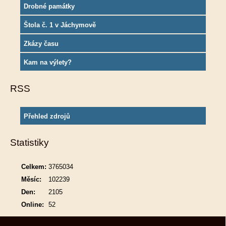
Drobné památky
Štola č. 1 v Jáchymově
Zkázy času
Kam na výlety?
RSS
Přehled zdrojů
Statistiky
Celkem:
3765034
Měsíc:
102239
Den:
2105
Online:
52