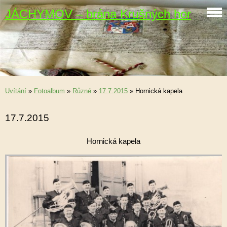
JÁCHYMOV – brána Krušných hor
Uvítání
»
Fotoalbum
»
Různé
»
17.7.2015
»
Hornická kapela
17.7.2015
Hornická kapela