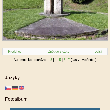
← Předchozí
Zpět do složky
Další →
Automatické procházení:
3
|
4
|
5
|
6
|
7
(čas ve vteřinách)
Jazyky
Fotoalbum