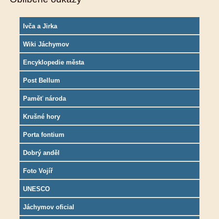
Ivča a Jirka
Wiki Jáchymov
Encyklopedie města
Post Bellum
Paměť národa
Krušné hory
Porta fontium
Dobrý anděl
Foto Vojíř
UNESCO
Jáchymov oficial