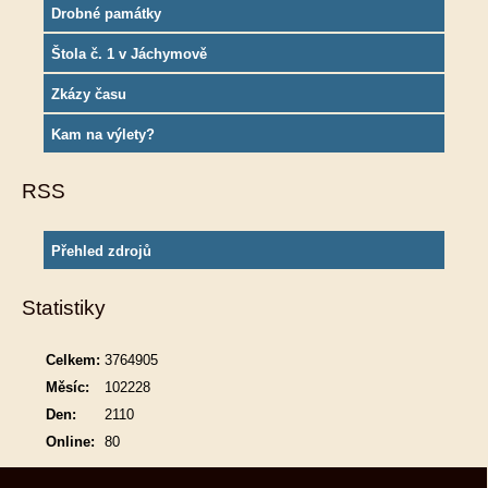
Drobné památky
Štola č. 1 v Jáchymově
Zkázy času
Kam na výlety?
RSS
Přehled zdrojů
Statistiky
Celkem:
3764905
Měsíc:
102228
Den:
2110
Online:
80