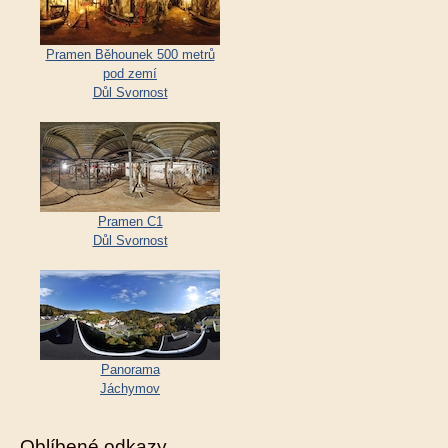
Pramen Běhounek 500 metrů
pod zemí
Důl Svornost
Pramen C1
Důl Svornost
Panorama
Jáchymov
Oblíbené odkazy