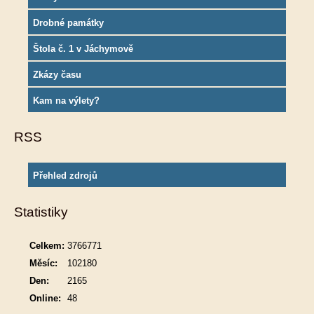
Drobné památky
Štola č. 1 v Jáchymově
Zkázy času
Kam na výlety?
RSS
Přehled zdrojů
Statistiky
Celkem:
3766771
Měsíc:
102180
Den:
2165
Online:
48