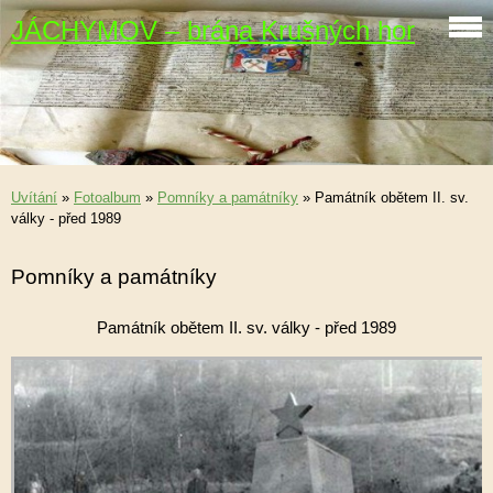
JÁCHYMOV – brána Krušných hor
Uvítání
»
Fotoalbum
»
Pomníky a památníky
»
Památník obětem II. sv.
války - před 1989
Pomníky a památníky
Památník obětem II. sv. války - před 1989