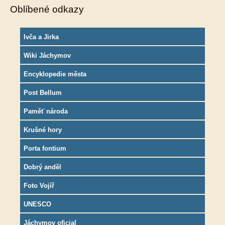
Oblíbené odkazy
Ivča a Jirka
Wiki Jáchymov
Encyklopedie města
Post Bellum
Paměť národa
Krušné hory
Porta fontium
Dobrý anděl
Foto Vojíř
UNESCO
Jáchymov oficial