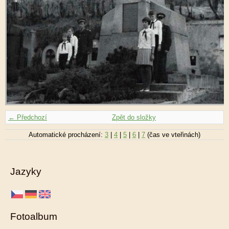
← Předchozí
Zpět do složky
Automatické procházení:
3
|
4
|
5
|
6
|
7
(čas ve vteřinách)
Jazyky
Fotoalbum