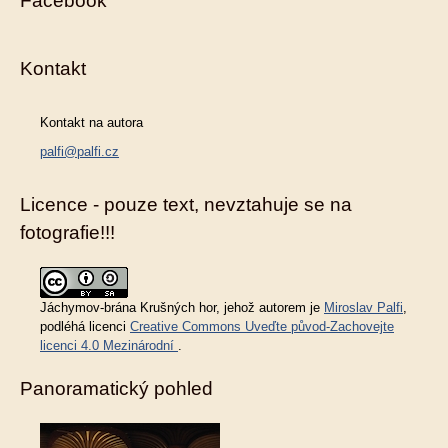
Facebook
Kontakt
Kontakt na autora
palfi@palfi.cz
Licence - pouze text, nevztahuje se na
fotografie!!!
Jáchymov-brána Krušných hor
, jehož autorem je
Miroslav Palfi
,
podléhá licenci
Creative Commons Uveďte původ-Zachovejte
licenci 4.0 Mezinárodní
.
Panoramatický pohled