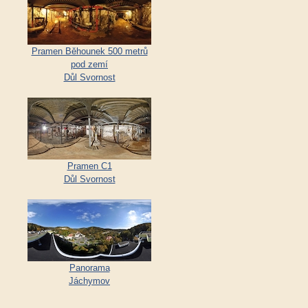
Pramen Běhounek 500 metrů
pod zemí
Důl Svornost
Pramen C1
Důl Svornost
Panorama
Jáchymov